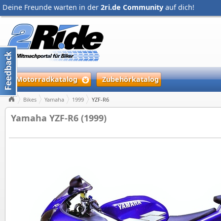
Deine Freunde warten in der
2ri.de Community
auf dich!
Motorradkatalog
Zubehörkatalog
Bikes
Yamaha
1999
YZF-R6
Yamaha YZF-R6 (1999)