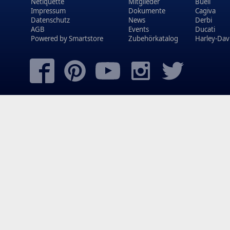
Netiquette
Mitglieder
Buell
Impressum
Dokumente
Cagiva
Datenschutz
News
Derbi
AGB
Events
Ducati
Powered by
Smartstore
Zubehörkatalog
Harley-Dav