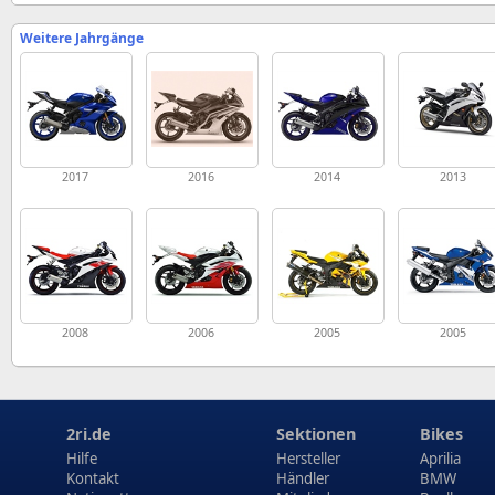
Weitere Jahrgänge
2017
2016
2014
2013
2008
2006
2005
2005
2ri.de
Sektionen
Bikes
Hilfe
Hersteller
Aprilia
Kontakt
Händler
BMW