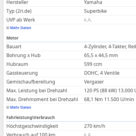
Hersteller
Yamaha
Typ (2ri.de)
Superbike
UVP ab Werk
k.A.
Mehr Daten
Motor
Bauart
4-Zylinder, 4-Takter, Re
Bohrung x Hub
65,5
x
44,5
mm
Hubraum
599
ccm
Gassteuerung
DOHC, 4 Ventile
Gemischaufbereitung
Vergaser
Max. Leistung bei Drehzahl
120 PS (88 kW)
13.000
Max. Drehmoment bei Drehzahl
68,1
Nm
11.500
U/min
Mehr Daten
Fahrleistung\Verbrauch
Höchstgeschwindigkeit
270
km/h
Verbrauch auf 100 km
k.A.