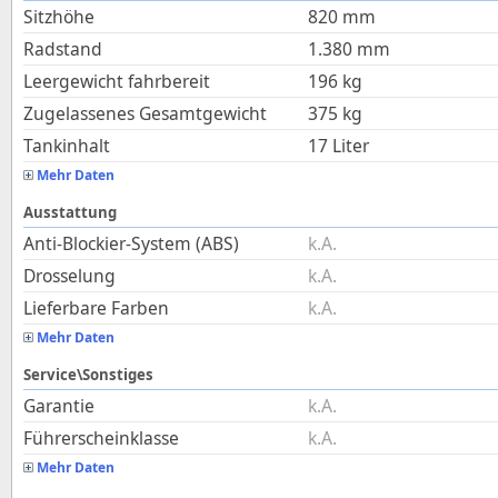
Sitzhöhe
820
mm
Radstand
1.380
mm
Leergewicht fahrbereit
196
kg
Zugelassenes Gesamtgewicht
375
kg
Tankinhalt
17
Liter
Mehr Daten
Ausstattung
Anti-Blockier-System (ABS)
k.A.
Drosselung
k.A.
Lieferbare Farben
k.A.
Mehr Daten
Service\Sonstiges
Garantie
k.A.
Führerscheinklasse
k.A.
Mehr Daten