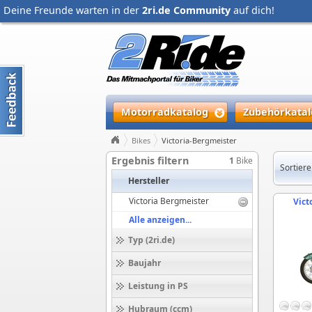
Deine Freunde warten in der
2ri.de Community
auf dich!
Motorradkatalog
Zubehörkatal
Bikes
Victoria-Bergmeister
Ergebnis filtern
1
Bike
Sortiere
Hersteller
Victoria Bergmeister
Vict
Alle anzeigen...
Typ (2ri.de)
Baujahr
Leistung in PS
Hubraum (ccm)