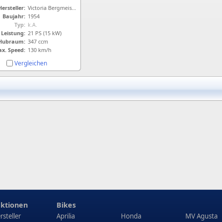
Hersteller:
Victoria Bergmeister
Baujahr:
1954
Typ:
k.A.
Leistung:
21 PS (15 kW)
Hubraum:
347 ccm
x. Speed:
130 km/h
Vergleichen
ktionen
Bikes
rsteller
Aprilia
Honda
MV Agusta