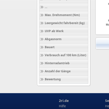
Höchstgeschwindigkeit (km/h)
Max. Drehmoment (Nm)
Leergewicht fahrbereit (kg)
Ma
UVP ab Werk
Abgasnorm
Bauart
Verbrauch auf 100 km (Liter)
Hinterradantrieb
Anzahl der Gänge
Bewertung
2ri.de
Se
Hilfe
He