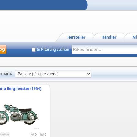
Hersteller
Händler
Mi
og
In Filterung suchen
n nach:
oria Bergmeister (1954)
0
0