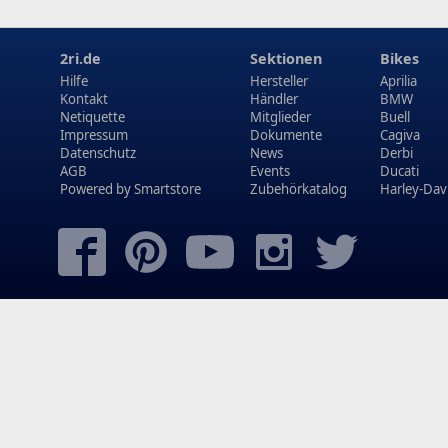
2ri.de
Sektionen
Bikes
Hilfe
Hersteller
Aprilia
Kontakt
Händler
BMW
Netiquette
Mitglieder
Buell
Impressum
Dokumente
Cagiva
Datenschutz
News
Derbi
AGB
Events
Ducati
Powered by
Smartstore
Zubehörkatalog
Harley-Dav