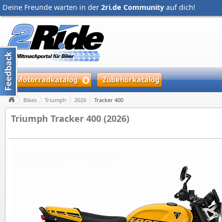
Deine Freunde warten in der
2ri.de Community
auf dich!
Motorradkatalog
Zubehörkatalog
Bikes
Triumph
2026
Tracker 400
Triumph Tracker 400 (2026)