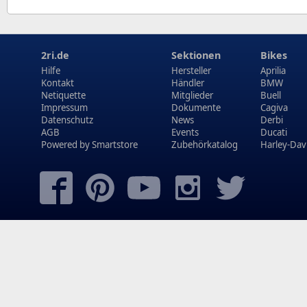
2ri.de
Sektionen
Bikes
Hilfe
Hersteller
Aprilia
Kontakt
Händler
BMW
Netiquette
Mitglieder
Buell
Impressum
Dokumente
Cagiva
Datenschutz
News
Derbi
AGB
Events
Ducati
Powered by
Smartstore
Zubehörkatalog
Harley-Dav