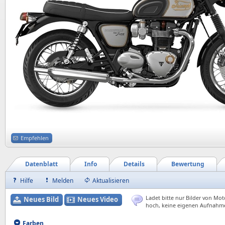
Empfehlen
Datenblatt
Info
Details
Bewertung
Hilfe
Melden
Aktualisieren
Ladet bitte nur Bilder von Mot
Neues Bild
Neues Video
hoch, keine eigenen Aufnahm
Farben