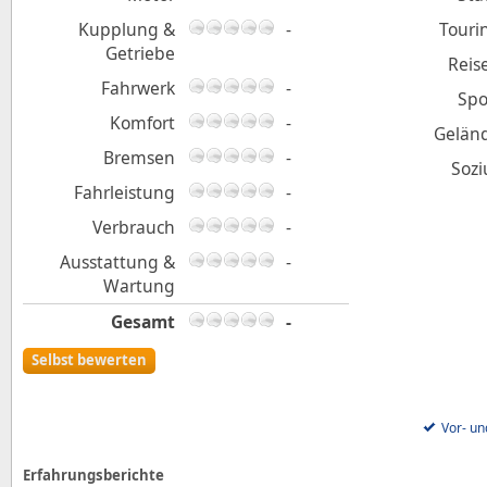
Kupplung &
-
Touri
Getriebe
Reis
Fahrwerk
-
Spo
Komfort
-
Gelän
Bremsen
-
Sozi
Fahrleistung
-
Verbrauch
-
Ausstattung &
-
Wartung
Gesamt
-
Selbst bewerten
Vor- un
Erfahrungsberichte