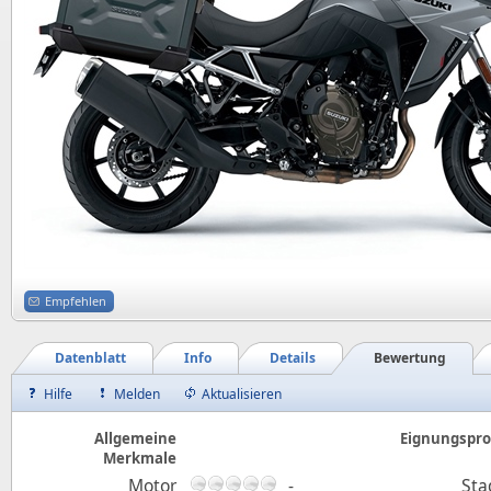
Empfehlen
Datenblatt
Info
Details
Bewertung
Hilfe
Melden
Aktualisieren
Allgemeine
Eignungsprof
Merkmale
Motor
-
Sta