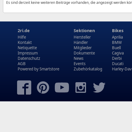
Es sind derzeit keine weiteren Beiträge vorhanden, die angezeigt werden kö
2ri.de
Sektionen
Bikes
Hilfe
Hersteller
Aprilia
Kontakt
Händler
BMW
Netiquette
Mitglieder
Buell
Impressum
Dokumente
Cagiva
Datenschutz
News
Derbi
AGB
Events
Ducati
Powered by
Smartstore
Zubehörkatalog
Harley-Dav