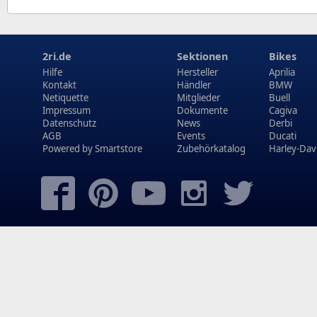
2ri.de
Sektionen
Bikes
Hilfe
Hersteller
Aprilia
Kontakt
Händler
BMW
Netiquette
Mitglieder
Buell
Impressum
Dokumente
Cagiva
Datenschutz
News
Derbi
AGB
Events
Ducati
Powered by
Smartstore
Zubehörkatalog
Harley-Dav