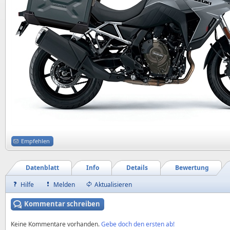
Empfehlen
Datenblatt
Info
Details
Bewertung
Hilfe
Melden
Aktualisieren
Kommentar schreiben
Keine Kommentare vorhanden.
Gebe doch den ersten ab!