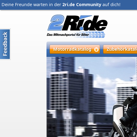
Deine Freunde warten in der
2ri.de Community
auf dich!
Motorradkatalog
Zubehörkatal