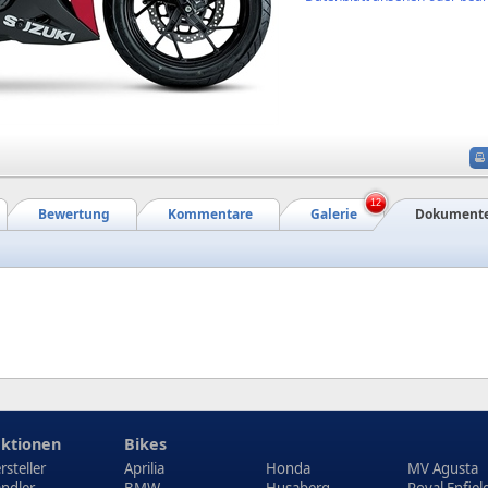
12
Bewertung
Kommentare
Galerie
Dokument
ktionen
Bikes
rsteller
Aprilia
Honda
MV Agusta