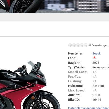
(0 Bewertungen
Hersteller:
Suzuki
Land:
Baujahr:
2025
Typ (2ri.de):
Supersportl
Modell-Code
:
k.A.
Fzg.-Typ:
k.A.
Leistung:
k.A.
Hubraum:
248 ccm
Max. Speed:
k.A.
Aufrufe:
9.690
Bike-ID:
16444
Datenblatt ansehen oder bearb