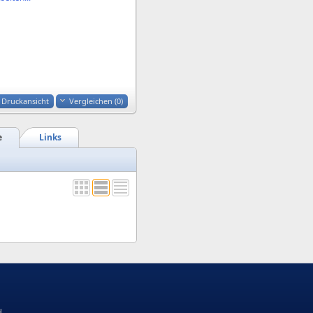
Druckansicht
Vergleichen (
0
)
e
Links