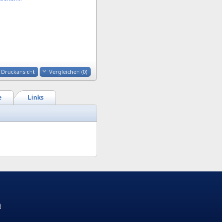
Druckansicht
Vergleichen (
0
)
e
Links
d