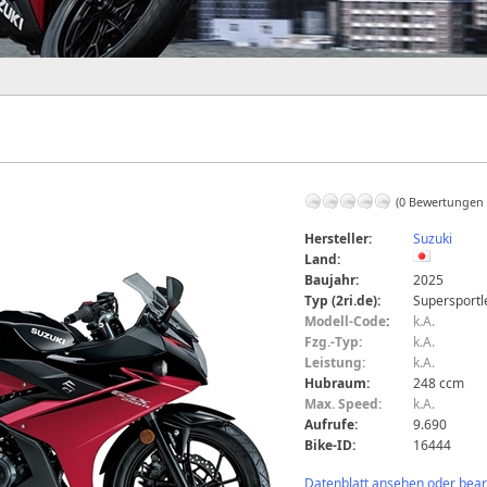
(0 Bewertungen
Hersteller:
Suzuki
Land:
Baujahr:
2025
Typ (2ri.de):
Supersportl
Modell-Code
:
k.A.
Fzg.-Typ:
k.A.
Leistung:
k.A.
Hubraum:
248 ccm
Max. Speed:
k.A.
Aufrufe:
9.690
Bike-ID:
16444
Datenblatt ansehen oder bearb