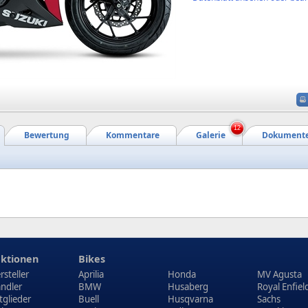
12
Bewertung
Kommentare
Galerie
Dokument
ktionen
Bikes
rsteller
Aprilia
Honda
MV Agusta
ndler
BMW
Husaberg
Royal Enfiel
tglieder
Buell
Husqvarna
Sachs