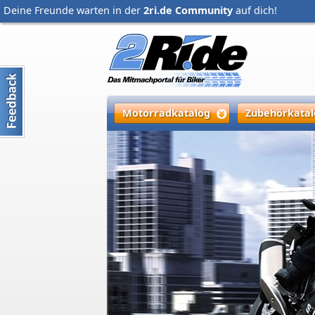
Deine Freunde warten in der
2ri.de Community
auf dich!
Motorradkatalog
Zubehörkatal