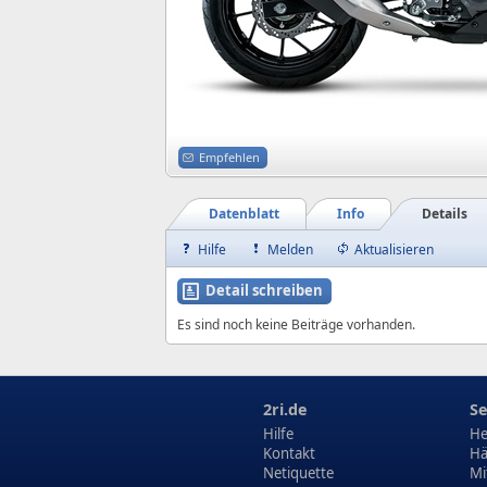
Empfehlen
Datenblatt
Info
Details
Hilfe
Melden
Aktualisieren
Detail schreiben
Es sind noch keine Beiträge vorhanden.
2ri.de
Se
Hilfe
He
Kontakt
Hä
Netiquette
Mi