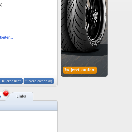
W)
eiten...
Jetzt kaufen
Druckansicht
Vergleichen (
0
)
2
e
Links