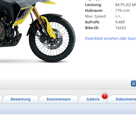
Leistung:
84 PS (62 k
Hubraum:
776 ccm
Max. Speed:
k.A.
Aufrufe:
9.489
Bike-ID:
16263
Datenblatt ansehen oder bearb
2
Bewertung
Kommentare
Galerie
Dokument