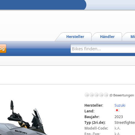
Hersteller
Händler
Mi
og
(0 Bewertungen
Hersteller:
Suzuki
Land:
Baujahr:
2023
Typ (2ri.de):
Streetfighte
Modell-Code
:
k.A.
Fzg.-Typ:
k.A.