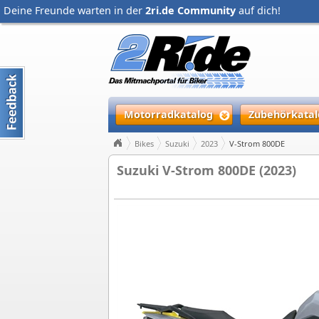
Deine Freunde warten in der
2ri.de Community
auf dich!
Motorradkatalog
Zubehörkatal
Bikes
Suzuki
2023
V-Strom 800DE
Suzuki V-Strom 800DE (2023)