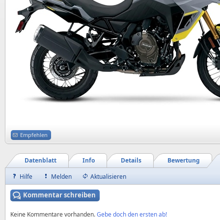
Empfehlen
Datenblatt
Info
Details
Bewertung
Hilfe
Melden
Aktualisieren
Kommentar schreiben
Keine Kommentare vorhanden.
Gebe doch den ersten ab!