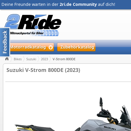
Deine Freunde warten in der
2ri.de Community
auf dich!
Motorradkatalog
Zubehörkatalog
Bikes
Suzuki
2023
V-Strom 800DE
Suzuki V-Strom 800DE (2023)