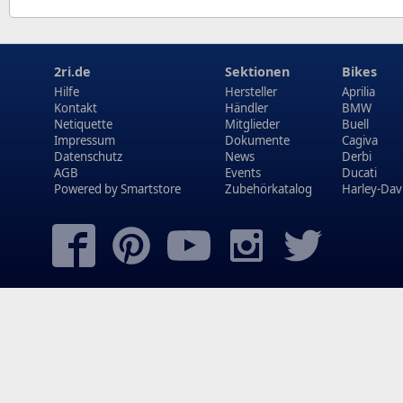
2ri.de
Sektionen
Bikes
Hilfe
Hersteller
Aprilia
Kontakt
Händler
BMW
Netiquette
Mitglieder
Buell
Impressum
Dokumente
Cagiva
Datenschutz
News
Derbi
AGB
Events
Ducati
Powered by
Smartstore
Zubehörkatalog
Harley-Dav