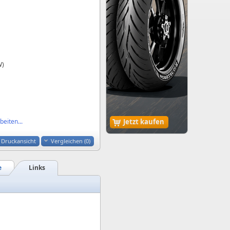
W)
eiten...
Jetzt kaufen
Druckansicht
Vergleichen (
0
)
e
Links