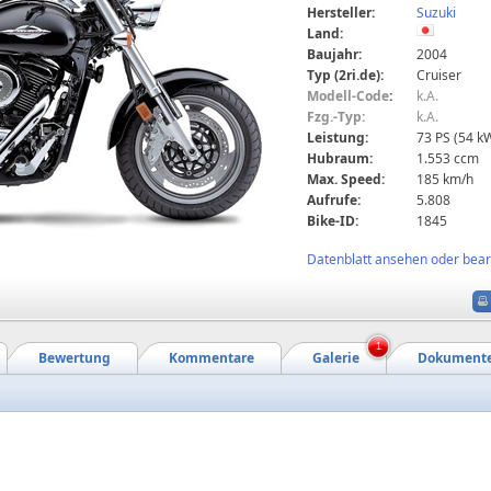
Hersteller:
Suzuki
Land:
Baujahr:
2004
Typ (2ri.de):
Cruiser
Modell-Code
:
k.A.
Fzg.-Typ:
k.A.
Leistung:
73 PS (54 k
Hubraum:
1.553 ccm
Max. Speed:
185 km/h
Aufrufe:
5.808
Bike-ID:
1845
Datenblatt ansehen oder bearb
1
Bewertung
Kommentare
Galerie
Dokument