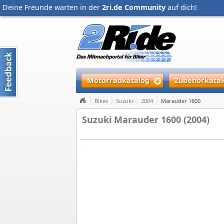
Deine Freunde warten in der
2ri.de Community
auf dich!
Motorradkatalog
Zubehörkatal
Bikes
Suzuki
2004
Marauder 1600
Suzuki Marauder 1600 (2004)