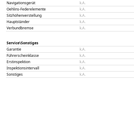
Navigationsgerät
k.A.
Oehlins-Federelemente
k.A.
Sitzhöhenverstellung
k.A.
Hauptständer
k.A.
Verbundbremse
k.A.
Service\Sonstiges
Garantie
k.A.
Führerscheinklasse
k.A.
Erstinspektion
k.A.
Inspektionsintervall
k.A.
Sonstiges
k.A.