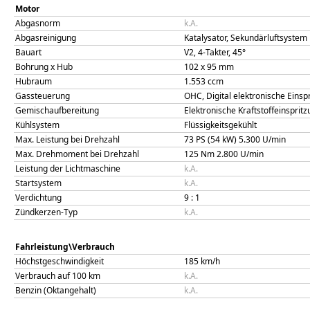
Motor
Abgasnorm
k.A.
Abgasreinigung
Katalysator, Sekundärluftsystem
Bauart
V2, 4-Takter, 45°
Bohrung x Hub
102
x
95
mm
Hubraum
1.553
ccm
Gassteuerung
OHC, Digital elektronische Eins
Gemischaufbereitung
Elektronische Kraftstoffeinsprit
Kühlsystem
Flüssigkeitsgekühlt
Max. Leistung bei Drehzahl
73 PS (54 kW)
5.300
U/min
Max. Drehmoment bei Drehzahl
125
Nm
2.800
U/min
Leistung der Lichtmaschine
k.A.
Startsystem
k.A.
Verdichtung
9
: 1
Zündkerzen-Typ
k.A.
Fahrleistung\Verbrauch
Höchstgeschwindigkeit
185
km/h
Verbrauch auf 100 km
k.A.
Benzin (Oktangehalt)
k.A.