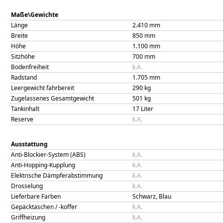
Maße\Gewichte
Länge
2.410
mm
Breite
850
mm
Höhe
1.100
mm
Sitzhöhe
700
mm
Bodenfreiheit
k.A.
Radstand
1.705
mm
Leergewicht fahrbereit
290
kg
Zugelassenes Gesamtgewicht
501
kg
Tankinhalt
17
Liter
Reserve
k.A.
Ausstattung
Anti-Blockier-System (ABS)
k.A.
Anti-Hopping-Kupplung
k.A.
Elektrische Dämpferabstimmung
k.A.
Drosselung
k.A.
Lieferbare Farben
Schwarz, Blau
Gepäcktaschen / -koffer
k.A.
Griffheizung
k.A.