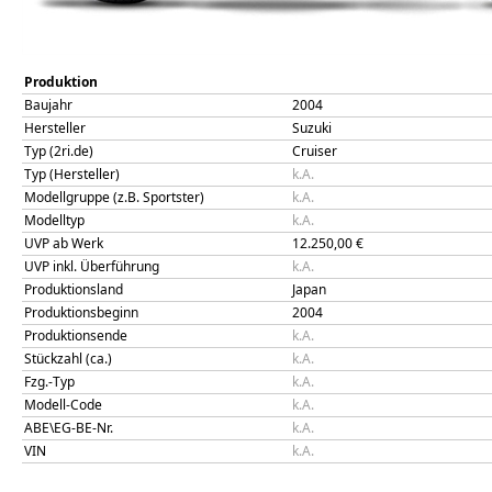
Produktion
Baujahr
2004
Hersteller
Suzuki
Typ (2ri.de)
Cruiser
Typ (Hersteller)
k.A.
Modellgruppe (z.B. Sportster)
k.A.
Modelltyp
k.A.
UVP ab Werk
12.250,00
€
UVP inkl. Überführung
k.A.
Produktionsland
Japan
Produktionsbeginn
2004
Produktionsende
k.A.
Stückzahl (ca.)
k.A.
Fzg.-Typ
k.A.
Modell-Code
k.A.
ABE\EG-BE-Nr.
k.A.
VIN
k.A.