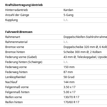
Kraftübertragung\Antrieb
Hinterradantrieb
Kardan
Anzahl der Gänge
5-Gang
Kupplung
k.A.
Fahrwerk\Bremsen
Rahmenart
Doppelschleifen-Stahlrohrrahm
Rahmenmaterial
k.A.
Bremse vorne
Doppelscheibe 320 mm Ø, 6 Kol
Bremse hinten
Scheibe 300 mm Ø, 2 Kolben
Federung vorne (Gabel)
43 mm Ø, Teleskopgabel, Upsid
Federung hinten (Schwinge)
k.A.
Federweg vorne
150
mm
Federweg hinten
87
mm
Lenkkopfwinkel
58
Grad
Nachlauf
144
mm
Felgenmaß vorne
3.50 x 17
Felgenmaß hinten
5.00 x 17
Reifen vorne
130/70 R 17
Reifen hinten
170/60 R 17