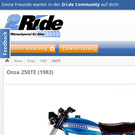
Deine Freunde warten in der
2ri.de Community
auf dich!
Motorradkatalog
Zubehörkatalog
Bikes
Ossa
1983
250TE
Ossa 250TE (1983)