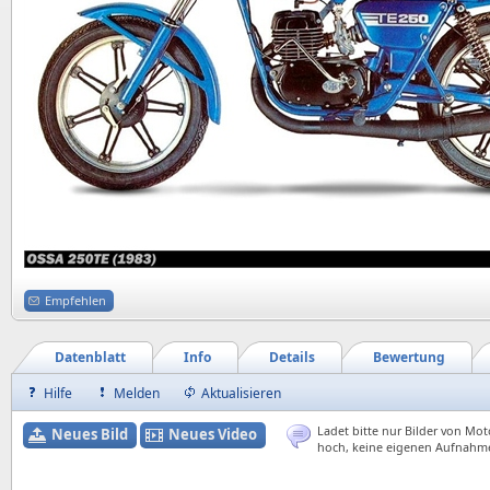
Empfehlen
Datenblatt
Info
Details
Bewertung
Hilfe
Melden
Aktualisieren
Ladet bitte nur Bilder von Mot
Neues Bild
Neues Video
hoch, keine eigenen Aufnahm