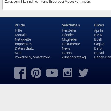
Zu diesem Bike sind noch keine Bilder oder Videos vorhanden.
2ri.de
Sektionen
Bikes
Hilfe
Hersteller
Aprilia
Kontakt
Händler
BMW
Netiquette
Mitglieder
Buell
Impressum
Dokumente
Cagiva
Datenschutz
News
Derbi
AGB
Events
Ducati
Powered by
Smartstore
Zubehörkatalog
Harley-Dav