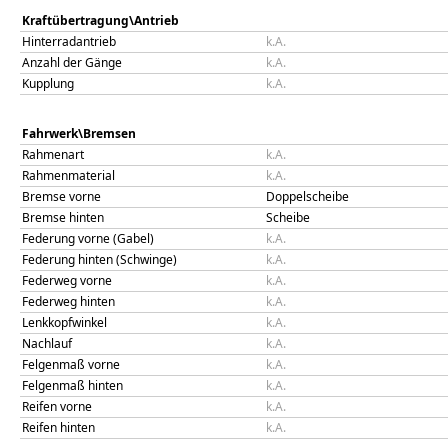
Kraftübertragung\Antrieb
Hinterradantrieb
k.A.
Anzahl der Gänge
k.A.
Kupplung
k.A.
Fahrwerk\Bremsen
Rahmenart
k.A.
Rahmenmaterial
k.A.
Bremse vorne
Doppelscheibe
Bremse hinten
Scheibe
Federung vorne (Gabel)
k.A.
Federung hinten (Schwinge)
k.A.
Federweg vorne
k.A.
Federweg hinten
k.A.
Lenkkopfwinkel
k.A.
Nachlauf
k.A.
Felgenmaß vorne
k.A.
Felgenmaß hinten
k.A.
Reifen vorne
k.A.
Reifen hinten
k.A.