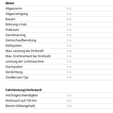
Motor
Abgasnorm
k.A.
Abgasreinigung
k.A.
Bauart
k.A.
Bohrung x Hub
k.A.
Hubraum
k.A.
Gassteuerung
k.A.
Gemischaufbereitung
k.A.
Kühlsystem
k.A.
Max. Leistung bei Drehzahl
k.A.
Max. Drehmoment bei Drehzahl
k.A.
Leistung der Lichtmaschine
k.A.
Startsystem
k.A.
Verdichtung
k.A.
Zündkerzen-Typ
k.A.
Fahrleistung\Verbrauch
Höchstgeschwindigkeit
k.A.
Verbrauch auf 100 km
k.A.
Benzin (Oktangehalt)
k.A.