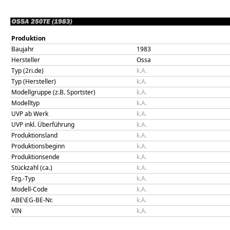
Produktion
Baujahr
1983
Hersteller
Ossa
Typ (2ri.de)
k.A.
Typ (Hersteller)
k.A.
Modellgruppe (z.B. Sportster)
k.A.
Modelltyp
k.A.
UVP ab Werk
k.A.
UVP inkl. Überführung
k.A.
Produktionsland
k.A.
Produktionsbeginn
k.A.
Produktionsende
k.A.
Stückzahl (ca.)
k.A.
Fzg.-Typ
k.A.
Modell-Code
k.A.
ABE\EG-BE-Nr.
k.A.
VIN
k.A.