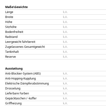
Maße\Gewichte
Länge
k.A.
Breite
k.A.
Höhe
k.A.
Sitzhöhe
k.A.
Bodenfreiheit
k.A.
Radstand
k.A.
Leergewicht fahrbereit
k.A.
Zugelassenes Gesamtgewicht
k.A.
Tankinhalt
k.A.
Reserve
k.A.
Ausstattung
Anti-Blockier-System (ABS)
k.A.
Anti-Hopping-Kupplung
k.A.
Elektrische Dämpferabstimmung
k.A.
Drosselung
k.A.
Lieferbare Farben
k.A.
Gepäcktaschen / -koffer
k.A.
Griffheizung
k.A.