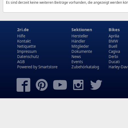
Es sind derzeit keine weiteren Beiträge vorhanden, die angezeigt werden kö
2ri.de
Sektionen
Bikes
Hilfe
Hersteller
Aprilia
Kontakt
Händler
BMW
Netiquette
Mitglieder
Buell
Impressum
Dokumente
Cagiva
Datenschutz
News
Derbi
AGB
Events
Ducati
Powered by
Smartstore
Zubehörkatalog
Harley-Dav