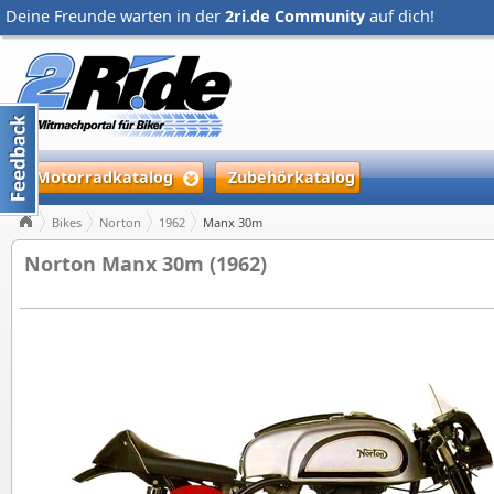
Deine Freunde warten in der
2ri.de Community
auf dich!
Motorradkatalog
Zubehörkatalog
Bikes
Norton
1962
Manx 30m
Norton Manx 30m (1962)