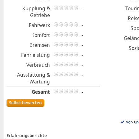
Kupplung &
-
Touri
Getriebe
Reis
Fahrwerk
-
Spo
Komfort
-
Gelän
Bremsen
-
Sozi
Fahrleistung
-
Verbrauch
-
Ausstattung &
-
Wartung
Gesamt
-
Selbst bewerten
Vor- un
Erfahrungsberichte