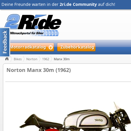
Deine Freunde warten in der
2ri.de Community
auf dich!
Motorradkatalog
Zubehörkatalog
Bikes
Norton
1962
Manx 30m
Norton Manx 30m (1962)