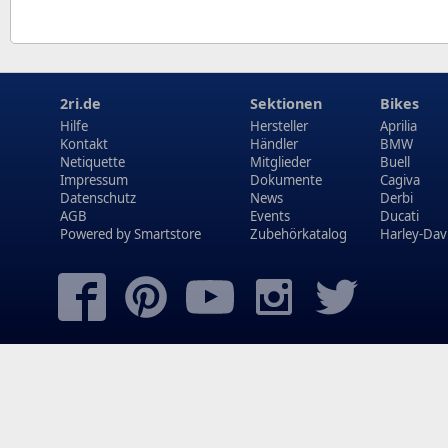
2ri.de
Sektionen
Bikes
Hilfe
Hersteller
Aprilia
Kontakt
Händler
BMW
Netiquette
Mitglieder
Buell
Impressum
Dokumente
Cagiva
Datenschutz
News
Derbi
AGB
Events
Ducati
Powered by
Smartstore
Zubehörkatalog
Harley-Dav