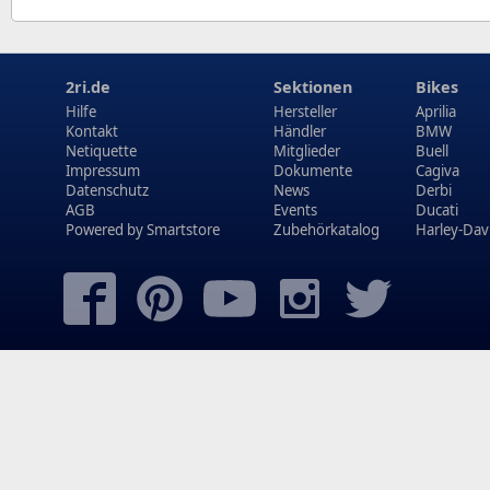
2ri.de
Sektionen
Bikes
Hilfe
Hersteller
Aprilia
Kontakt
Händler
BMW
Netiquette
Mitglieder
Buell
Impressum
Dokumente
Cagiva
Datenschutz
News
Derbi
AGB
Events
Ducati
Powered by
Smartstore
Zubehörkatalog
Harley-Dav