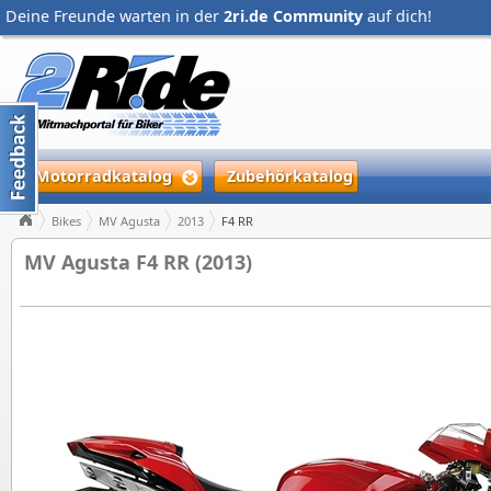
Deine Freunde warten in der
2ri.de Community
auf dich!
Motorradkatalog
Zubehörkatalog
Bikes
MV Agusta
2013
F4 RR
MV Agusta F4 RR (2013)