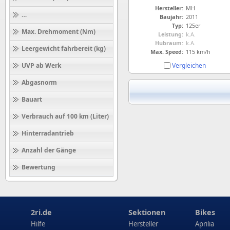
Hersteller:
MH
Höchstgeschwindigkeit (km/h)
Baujahr:
2011
Typ:
125er
Max. Drehmoment (Nm)
Leistung:
k.A.
Hubraum:
k.A.
Leergewicht fahrbereit (kg)
Max. Speed:
115 km/h
Vergleichen
UVP ab Werk
Abgasnorm
Bauart
Verbrauch auf 100 km (Liter)
Hinterradantrieb
Anzahl der Gänge
Bewertung
2ri.de
Sektionen
Bikes
Hilfe
Hersteller
Aprilia