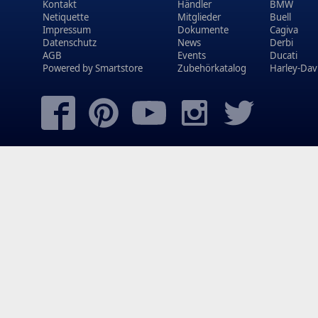
Kontakt
Händler
BMW
Netiquette
Mitglieder
Buell
Impressum
Dokumente
Cagiva
Datenschutz
News
Derbi
AGB
Events
Ducati
Powered by
Smartstore
Zubehörkatalog
Harley-Dav