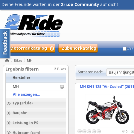
Deine Freunde warten in der
2ri.de Community
auf dich!
Motorradkatalog
Zubehörkatalog
In 
Bikes
MH
Ergebnis filtern
2
Bikes
Sortieren nach:
Hersteller
MH
MH KN1 125 "Air Cooled" (2011
Alle anzeigen...
Typ (2ri.de)
Baujahr
Leistung in PS
0
Hubraum (ccm)