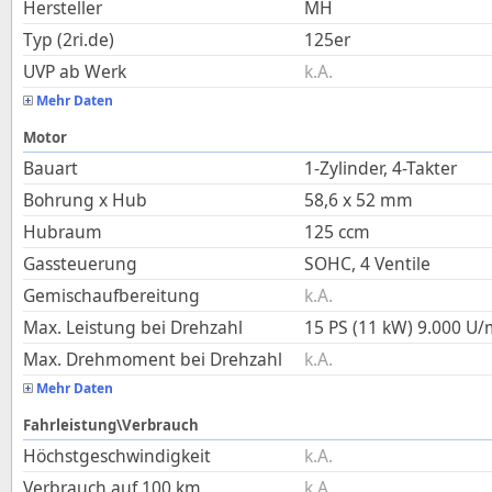
Hersteller
MH
Typ (2ri.de)
125er
UVP ab Werk
k.A.
Mehr Daten
Motor
Bauart
1-Zylinder, 4-Takter
Bohrung x Hub
58,6
x
52
mm
Hubraum
125
ccm
Gassteuerung
SOHC, 4 Ventile
Gemischaufbereitung
k.A.
Max. Leistung bei Drehzahl
15 PS (11 kW)
9.000
U/
Max. Drehmoment bei Drehzahl
k.A.
Mehr Daten
Fahrleistung\Verbrauch
Höchstgeschwindigkeit
k.A.
Verbrauch auf 100 km
k.A.