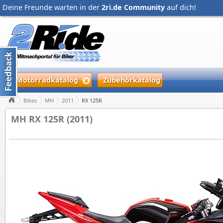
Deine Freunde warten in der
2ri.de Community
auf dich!
Motorradkatalog
Zubehörkatalog
Bikes
MH
2011
RX 125R
MH RX 125R (2011)