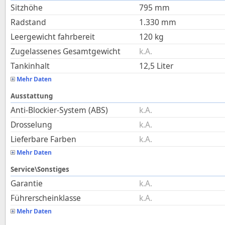
Sitzhöhe
795
mm
Radstand
1.330
mm
Leergewicht fahrbereit
120
kg
Zugelassenes Gesamtgewicht
k.A.
Tankinhalt
12,5
Liter
Mehr Daten
Ausstattung
Anti-Blockier-System (ABS)
k.A.
Drosselung
k.A.
Lieferbare Farben
k.A.
Mehr Daten
Service\Sonstiges
Garantie
k.A.
Führerscheinklasse
k.A.
Mehr Daten