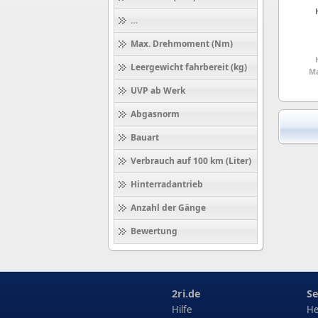
Höchstgeschwindigkeit (km/h)
Max. Drehmoment (Nm)
Leergewicht fahrbereit (kg)
Ma
UVP ab Werk
Abgasnorm
Bauart
Verbrauch auf 100 km (Liter)
Hinterradantrieb
Anzahl der Gänge
Bewertung
2ri.de
Se
Hilfe
He