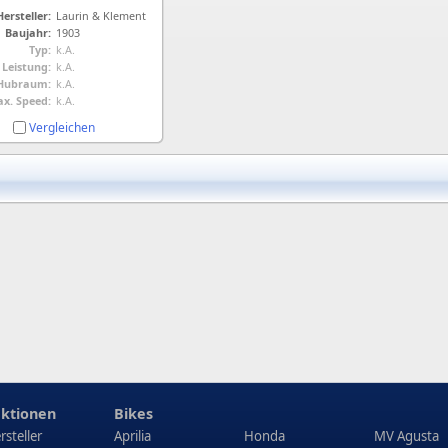
Hersteller:
Laurin & Klement
Baujahr:
1903
Typ:
k.A.
Leistung:
k.A.
Hubraum:
k.A.
x. Speed:
k.A.
Vergleichen
ktionen
Bikes
rsteller
Aprilia
Honda
MV Agusta