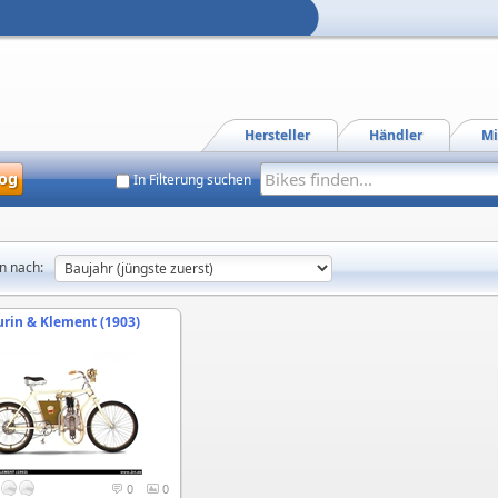
Hersteller
Händler
Mi
og
In Filterung suchen
n nach:
urin & Klement (1903)
0
0