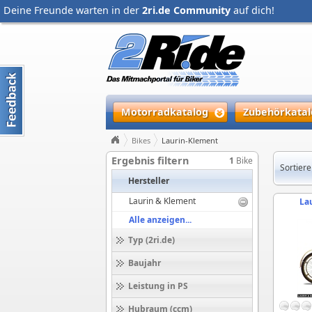
Deine Freunde warten in der
2ri.de Community
auf dich!
Motorradkatalog
Zubehörkatal
Bikes
Laurin-Klement
Ergebnis filtern
1
Bike
Sortiere
Hersteller
Laurin & Klement
La
Alle anzeigen...
Typ (2ri.de)
Baujahr
Leistung in PS
Hubraum (ccm)