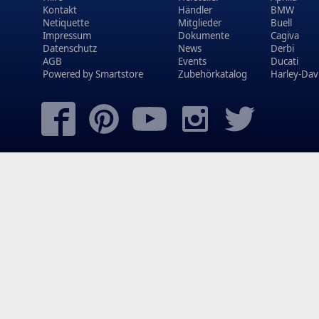
Kontakt
Händler
BMW
Netiquette
Mitglieder
Buell
Impressum
Dokumente
Cagiva
Datenschutz
News
Derbi
AGB
Events
Ducati
Powered by
Smartstore
Zubehörkatalog
Harley-Dav