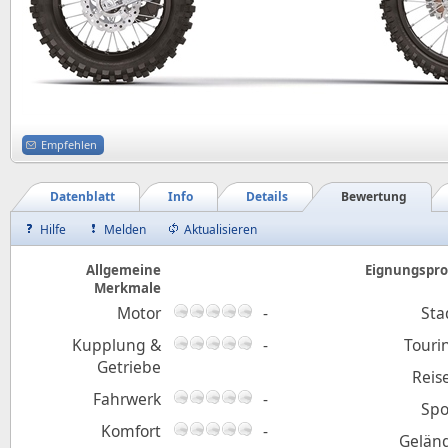
Empfehlen
Datenblatt
Info
Details
Bewertung
Hilfe
Melden
Aktualisieren
Allgemeine
Eignungsprof
Merkmale
Motor
-
Sta
Kupplung &
-
Touri
Getriebe
Reis
Fahrwerk
-
Spo
Komfort
-
Gelän