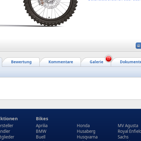
15
Bewertung
Kommentare
Galerie
Dokument
ktionen
Bikes
rsteller
Aprilia
Honda
MV Agusta
ndler
BMW
Husaberg
Royal Enfiel
tglieder
Buell
Husqvarna
Sachs