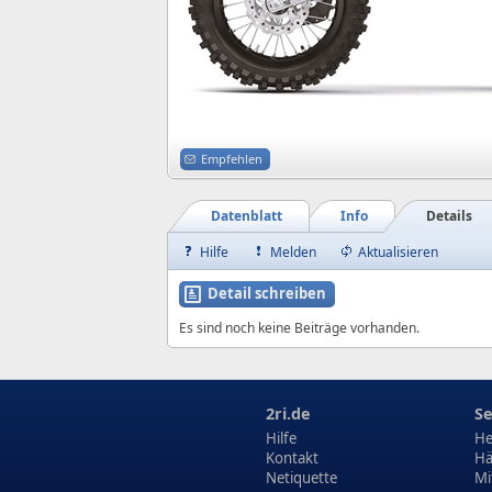
Empfehlen
Datenblatt
Info
Details
Hilfe
Melden
Aktualisieren
Detail schreiben
Es sind noch keine Beiträge vorhanden.
2ri.de
Se
Hilfe
He
Kontakt
Hä
Netiquette
Mi