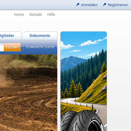
Anmelden
Registrieren
Home
Kontakt
Hilfe
tglieder
Dokumente
Erweiterte Suche