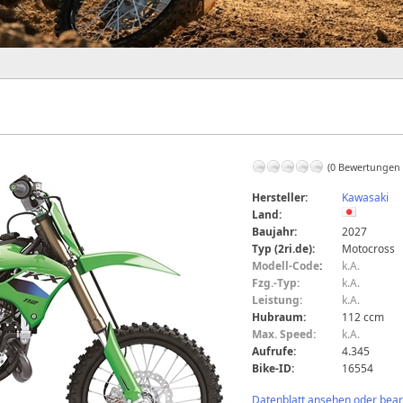
(0 Bewertungen
Hersteller:
Kawasaki
Land:
Baujahr:
2027
Typ (2ri.de):
Motocross
Modell-Code
:
k.A.
Fzg.-Typ:
k.A.
Leistung:
k.A.
Hubraum:
112 ccm
Max. Speed:
k.A.
Aufrufe:
4.345
Bike-ID:
16554
Datenblatt ansehen oder bearb