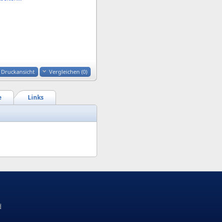
Druckansicht
Vergleichen (
0
)
e
Links
d