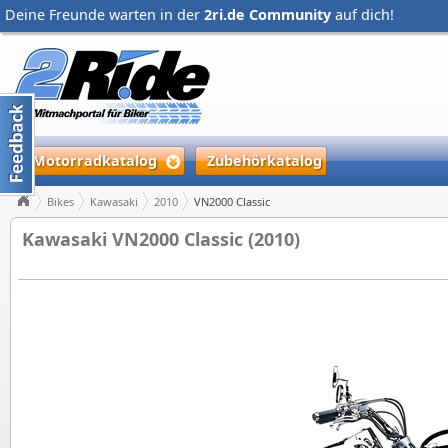
Deine Freunde warten in der
2ri.de Community
auf dich!
Motorradkatalog
Zubehörkatalog
Bikes
Kawasaki
2010
VN2000 Classic
Kawasaki VN2000 Classic (2010)