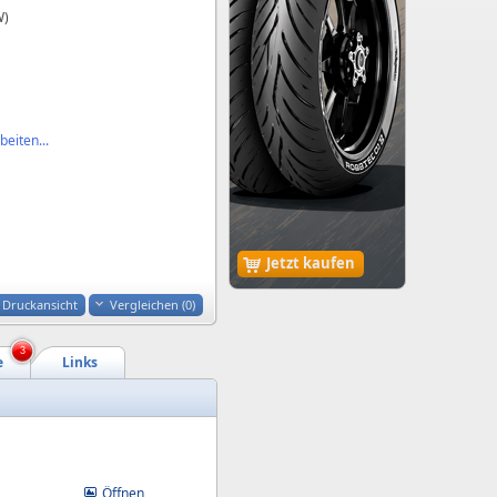
W)
eiten...
Jetzt kaufen
Druckansicht
Vergleichen (
0
)
3
e
Links
Öffnen