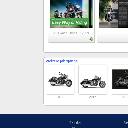
Aus Good Times 02.2009
Weitere Jahrgänge
2013
2012
201
2ri.de
Se