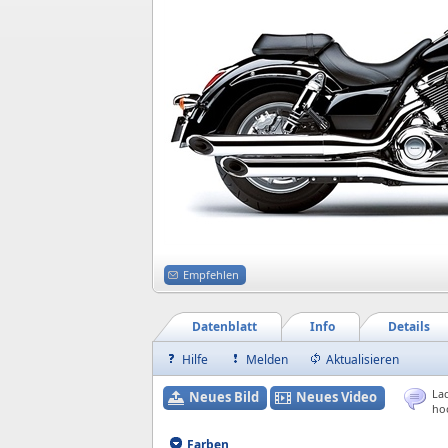
Empfehlen
Datenblatt
Info
Details
Hilfe
Melden
Aktualisieren
Lad
Neues Bild
Neues Video
ho
Farben