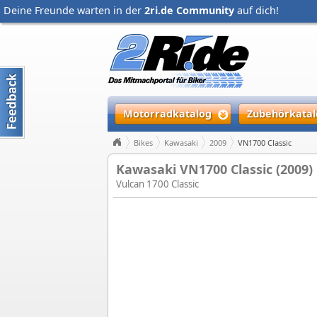
Deine Freunde warten in der
2ri.de Community
auf dich!
Motorradkatalog
Zubehörkatal
Bikes
Kawasaki
2009
VN1700 Classic
Kawasaki VN1700 Classic (2009)
Vulcan 1700 Classic