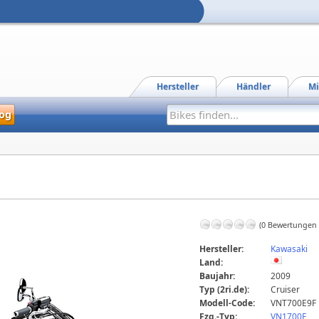
Hersteller
Händler
Mi
og
(0 Bewertungen
Hersteller:
Kawasaki
Land:
Baujahr:
2009
Typ (2ri.de):
Cruiser
Modell-Code:
VNT700E9F
Fzg.-Typ:
VN1700E