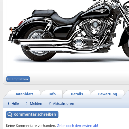
Empfehlen
Datenblatt
Info
Details
Bewertung
Hilfe
Melden
Aktualisieren
Kommentar schreiben
Keine Kommentare vorhanden.
Gebe doch den ersten ab!