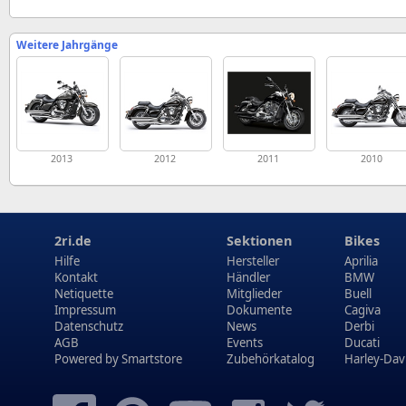
Weitere Jahrgänge
2013
2012
2011
2010
2ri.de
Sektionen
Bikes
Hilfe
Hersteller
Aprilia
Kontakt
Händler
BMW
Netiquette
Mitglieder
Buell
Impressum
Dokumente
Cagiva
Datenschutz
News
Derbi
AGB
Events
Ducati
Powered by
Smartstore
Zubehörkatalog
Harley-Dav