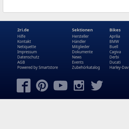
2ri.de
Sektionen
Bikes
Hilfe
Hersteller
Aprilia
Kontakt
Händler
BMW
Netiquette
Mitglieder
Buell
Impressum
Dokumente
Cagiva
Datenschutz
News
Derbi
AGB
Events
Ducati
Powered by
Smartstore
Zubehörkatalog
Harley-Dav