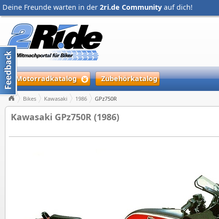
Deine Freunde warten in der
2ri.de Community
auf dich!
Motorradkatalog
Zubehörkatalog
Bikes
Kawasaki
1986
GPz750R
Kawasaki GPz750R (1986)