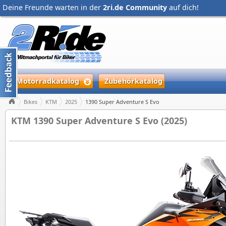
Deine Freunde warten in der
2ri.de Community
auf dich!
Motorradkatalog
Zubehörkatalog
Bikes
KTM
2025
1390 Super Adventure S Evo
KTM 1390 Super Adventure S Evo (2025)