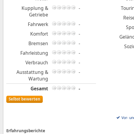
Kupplung &
-
Touri
Getriebe
Reis
Fahrwerk
-
Spo
Komfort
-
Gelän
Bremsen
-
Sozi
Fahrleistung
-
Verbrauch
-
Ausstattung &
-
Wartung
Gesamt
-
Selbst bewerten
Vor- un
Erfahrungsberichte