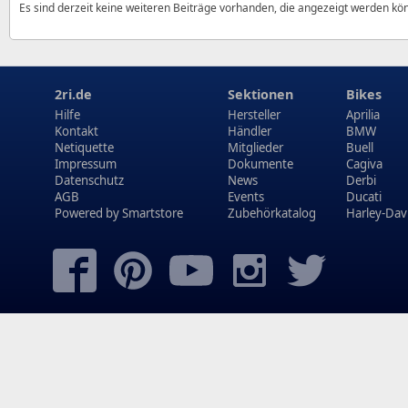
Es sind derzeit keine weiteren Beiträge vorhanden, die angezeigt werden kö
2ri.de
Sektionen
Bikes
Hilfe
Hersteller
Aprilia
Kontakt
Händler
BMW
Netiquette
Mitglieder
Buell
Impressum
Dokumente
Cagiva
Datenschutz
News
Derbi
AGB
Events
Ducati
Powered by
Smartstore
Zubehörkatalog
Harley-Dav