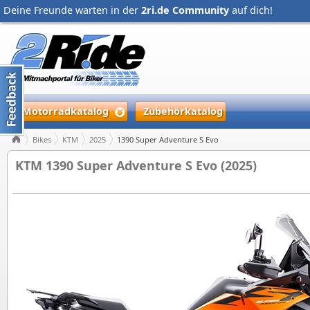
Deine Freunde warten in der
2ri.de Community
auf dich!
Motorradkatalog
Zubehörkatalog
Bikes
KTM
2025
1390 Super Adventure S Evo
KTM 1390 Super Adventure S Evo (2025)