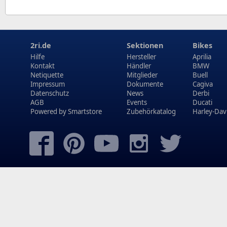
2ri.de
Sektionen
Bikes
Hilfe
Hersteller
Aprilia
Kontakt
Händler
BMW
Netiquette
Mitglieder
Buell
Impressum
Dokumente
Cagiva
Datenschutz
News
Derbi
AGB
Events
Ducati
Powered by
Smartstore
Zubehörkatalog
Harley-Dav