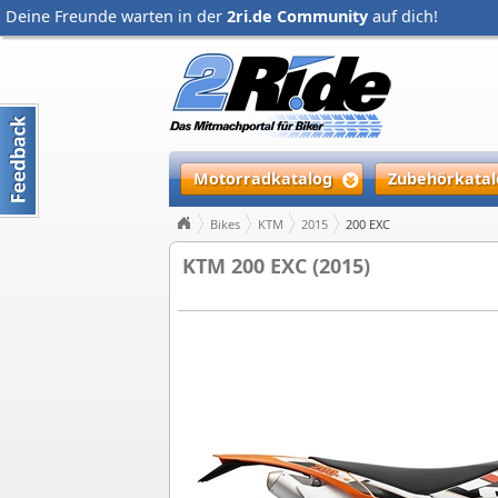
Deine Freunde warten in der
2ri.de Community
auf dich!
Motorradkatalog
Zubehörkatal
Bikes
KTM
2015
200 EXC
KTM 200 EXC (2015)