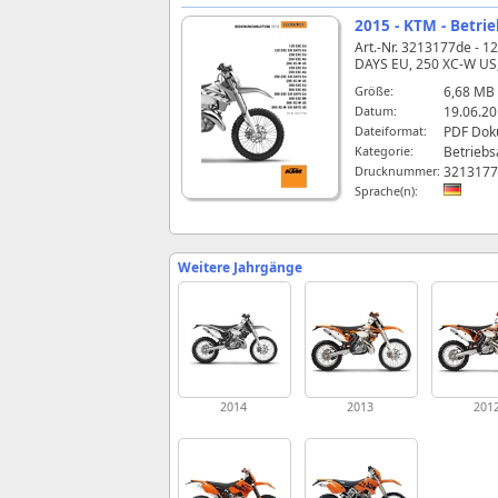
2015 - KTM - Betri
Art.-Nr. 3213177de - 
DAYS EU, 250 XC‑W US,
Größe:
6,68 MB
Datum:
19.06.20
Dateiformat:
PDF Dok
Kategorie:
Betriebs
Drucknummer:
3213177
Sprache(n):
Weitere Jahrgänge
2014
2013
201