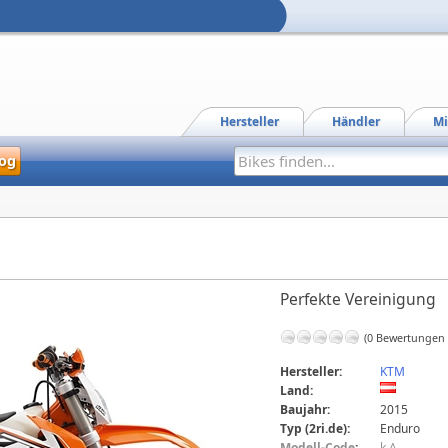
Hersteller
Händler
Mi
og
Perfekte Vereinigung
(0 Bewertungen
Hersteller:
KTM
Land:
Baujahr:
2015
Typ (2ri.de):
Enduro
Modell-Code
:
k.A.