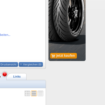
eiten...
Jetzt kaufen
Druckansicht
Vergleichen (
0
)
1
e
Links