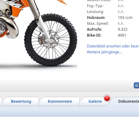
Fzg.-Typ:
k.A.
Leistung:
k.A.
Hubraum:
193 ccm
Max. Speed:
k.A.
Aufrufe:
9.322
Bike-ID:
4061
Datenblatt ansehen oder bearb
Weitere Jahrgänge...
93
Bewertung
Kommentare
Galerie
Dokument