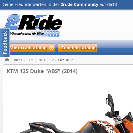
Deine Freunde warten in der
2ri.de Community
auf dich!
Motorradkatalog
Zubehörkatalog
Bikes
KTM
2014
125 Duke "ABS"
KTM 125 Duke "ABS" (2014)