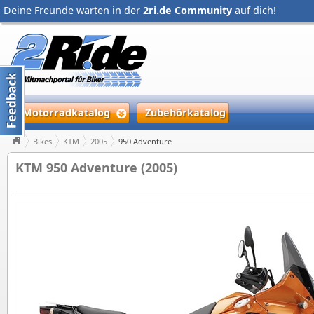
Deine Freunde warten in der
2ri.de Community
auf dich!
Motorradkatalog
Zubehörkatalog
Bikes
KTM
2005
950 Adventure
KTM 950 Adventure (2005)