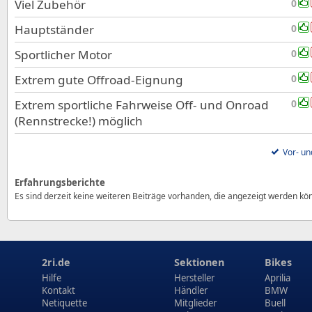
Viel Zubehör
0
Hauptständer
0
Sportlicher Motor
0
Extrem gute Offroad-Eignung
0
Extrem sportliche Fahrweise Off- und Onroad
0
(Rennstrecke!) möglich
Vor- un
Erfahrungsberichte
Es sind derzeit keine weiteren Beiträge vorhanden, die angezeigt werden kö
2ri.de
Sektionen
Bikes
Hilfe
Hersteller
Aprilia
Kontakt
Händler
BMW
Netiquette
Mitglieder
Buell