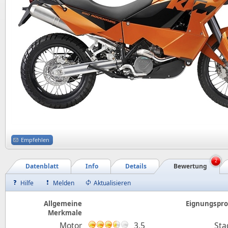
Empfehlen
2
Datenblatt
Info
Details
Bewertung
Hilfe
Melden
Aktualisieren
Allgemeine
Eignungsprof
Merkmale
Motor
3,5
Sta