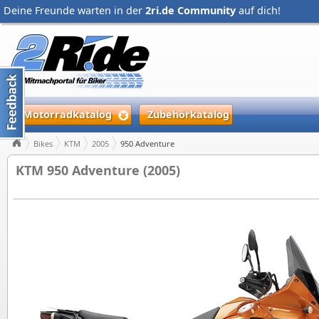
Deine Freunde warten in der
2ri.de Community
auf dich!
Motorradkatalog
Zubehörkatalog
Bikes
KTM
2005
950 Adventure
KTM 950 Adventure (2005)