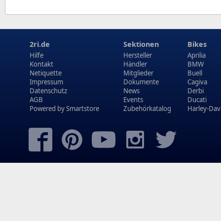
2ri.de
Sektionen
Bikes
Hilfe
Hersteller
Aprilia
Kontakt
Händler
BMW
Netiquette
Mitglieder
Buell
Impressum
Dokumente
Cagiva
Datenschutz
News
Derbi
AGB
Events
Ducati
Powered by
Smartstore
Zubehörkatalog
Harley-Dav