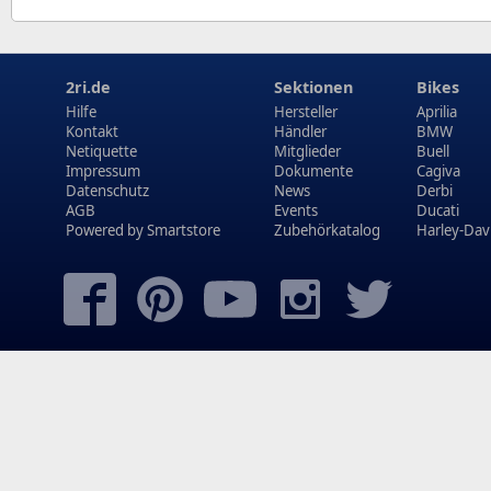
2ri.de
Sektionen
Bikes
Hilfe
Hersteller
Aprilia
Kontakt
Händler
BMW
Netiquette
Mitglieder
Buell
Impressum
Dokumente
Cagiva
Datenschutz
News
Derbi
AGB
Events
Ducati
Powered by
Smartstore
Zubehörkatalog
Harley-Dav