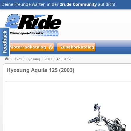
Deine Freunde warten in der
2ri.de Community
auf dich!
Motorradkatalog
Zubehörkatalog
Bikes
Hyosung
2003
Aquila 125
Hyosung Aquila 125 (2003)