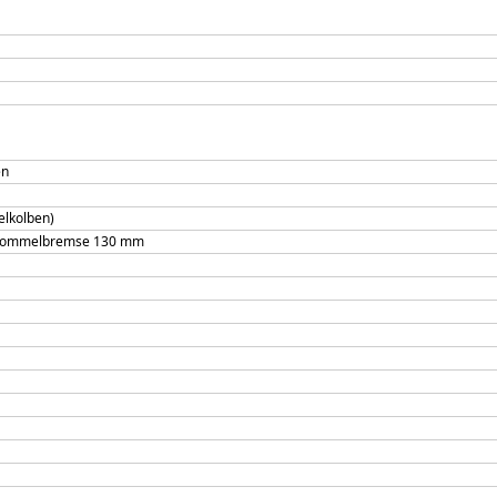
en
lkolben)
 Trommelbremse 130 mm