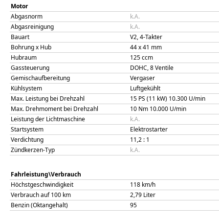
Motor
Abgasnorm
k.A.
Abgasreinigung
k.A.
Bauart
V2, 4-Takter
Bohrung x Hub
44
x
41
mm
Hubraum
125
ccm
Gassteuerung
DOHC, 8 Ventile
Gemischaufbereitung
Vergaser
Kühlsystem
Luftgekühlt
Max. Leistung bei Drehzahl
15 PS (11 kW)
10.300
U/min
Max. Drehmoment bei Drehzahl
10
Nm
10.000
U/min
Leistung der Lichtmaschine
k.A.
Startsystem
Elektrostarter
Verdichtung
11,2
: 1
Zündkerzen-Typ
k.A.
Fahrleistung\Verbrauch
Höchstgeschwindigkeit
118
km/h
Verbrauch auf 100 km
2,79
Liter
Benzin (Oktangehalt)
95