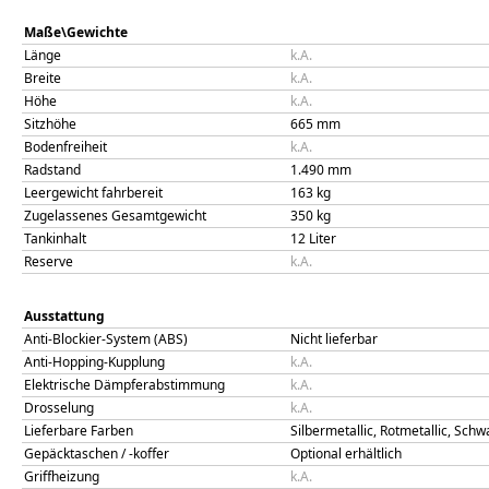
Maße\Gewichte
Länge
k.A.
Breite
k.A.
Höhe
k.A.
Sitzhöhe
665
mm
Bodenfreiheit
k.A.
Radstand
1.490
mm
Leergewicht fahrbereit
163
kg
Zugelassenes Gesamtgewicht
350
kg
Tankinhalt
12
Liter
Reserve
k.A.
Ausstattung
Anti-Blockier-System (ABS)
Nicht lieferbar
Anti-Hopping-Kupplung
k.A.
Elektrische Dämpferabstimmung
k.A.
Drosselung
k.A.
Lieferbare Farben
Silbermetallic, Rotmetallic, Schw
Gepäcktaschen / -koffer
Optional erhältlich
Griffheizung
k.A.