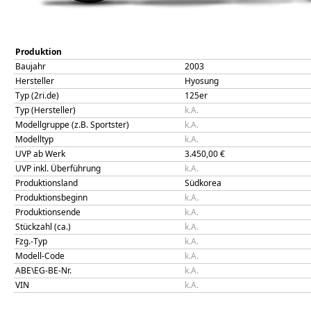
Produktion
Baujahr
2003
Hersteller
Hyosung
Typ (2ri.de)
125er
Typ (Hersteller)
k.A.
Modellgruppe (z.B. Sportster)
k.A.
Modelltyp
k.A.
UVP ab Werk
3.450,00
€
UVP inkl. Überführung
k.A.
Produktionsland
Südkorea
Produktionsbeginn
k.A.
Produktionsende
k.A.
Stückzahl (ca.)
k.A.
Fzg.-Typ
k.A.
Modell-Code
k.A.
ABE\EG-BE-Nr.
k.A.
VIN
k.A.