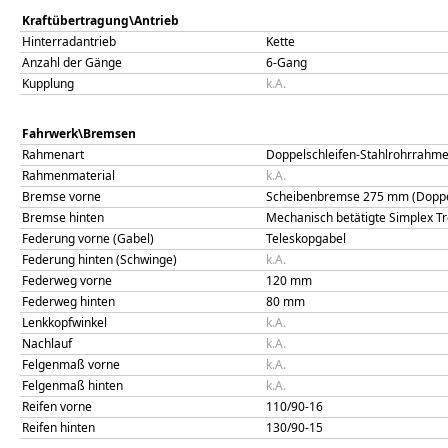
Kraftübertragung\Antrieb
Hinterradantrieb
Kette
Anzahl der Gänge
6-Gang
Kupplung
k.A.
Fahrwerk\Bremsen
Rahmenart
Doppelschleifen-Stahlrohrrahm
Rahmenmaterial
k.A.
Bremse vorne
Scheibenbremse 275 mm (Doppe
Bremse hinten
Mechanisch betätigte Simplex
Federung vorne (Gabel)
Teleskopgabel
Federung hinten (Schwinge)
k.A.
Federweg vorne
120
mm
Federweg hinten
80
mm
Lenkkopfwinkel
k.A.
Nachlauf
k.A.
Felgenmaß vorne
k.A.
Felgenmaß hinten
k.A.
Reifen vorne
110/90-16
Reifen hinten
130/90-15