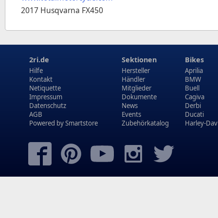
2017 Husqvarna FX450
2ri.de
Sektionen
Bikes
Hilfe
Hersteller
Aprilia
Kontakt
Händler
BMW
Netiquette
Mitglieder
Buell
Impressum
Dokumente
Cagiva
Datenschutz
News
Derbi
AGB
Events
Ducati
Powered by
Smartstore
Zubehörkatalog
Harley-Dav