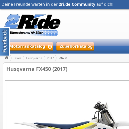
Deine Freunde warten in der
2ri.de Community
auf dich!
Motorradkatalog
Zubehörkatalog
Bikes
Husqvarna
2017
FX450
Husqvarna FX450 (2017)