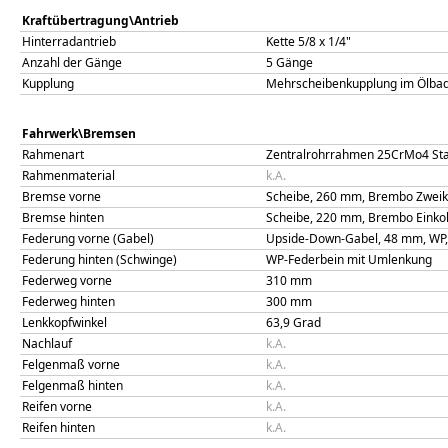
Kraftübertragung\Antrieb
Hinterradantrieb
Kette 5/8 x 1/4"
Anzahl der Gänge
5 Gänge
Kupplung
Mehrscheibenkupplung im Ölbad
Fahrwerk\Bremsen
Rahmenart
Zentralrohrrahmen 25CrMo4 Sta
Rahmenmaterial
k.A.
Bremse vorne
Scheibe, 260 mm, Brembo Zwei
Bremse hinten
Scheibe, 220 mm, Brembo Einko
Federung vorne (Gabel)
Upside-Down-Gabel, 48 mm, WP,
Federung hinten (Schwinge)
WP-Federbein mit Umlenkung
Federweg vorne
310
mm
Federweg hinten
300
mm
Lenkkopfwinkel
63,9
Grad
Nachlauf
k.A.
Felgenmaß vorne
k.A.
Felgenmaß hinten
k.A.
Reifen vorne
k.A.
Reifen hinten
k.A.