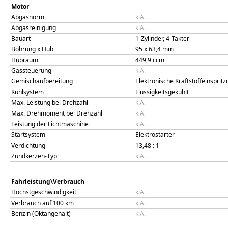
Motor
Abgasnorm
k.A.
Abgasreinigung
k.A.
Bauart
1-Zylinder, 4-Takter
Bohrung x Hub
95
x
63,4
mm
Hubraum
449,9
ccm
Gassteuerung
k.A.
Gemischaufbereitung
Elektronische Kraftstoffeinsprit
Kühlsystem
Flüssigkeitsgekühlt
Max. Leistung bei Drehzahl
k.A.
Max. Drehmoment bei Drehzahl
k.A.
Leistung der Lichtmaschine
k.A.
Startsystem
Elektrostarter
Verdichtung
13,48
: 1
Zündkerzen-Typ
k.A.
Fahrleistung\Verbrauch
Höchstgeschwindigkeit
k.A.
Verbrauch auf 100 km
k.A.
Benzin (Oktangehalt)
k.A.