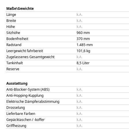
Maße\Gewichte
Länge
k.A.
Breite
k.A.
Höhe
k.A.
Sitzhöhe
960
mm
Bodenfreiheit
370
mm
Radstand
1.485
mm
Leergewicht fahrbereit
101,6
kg
Zugelassenes Gesamtgewicht
k.A.
Tankinhalt
8,5
Liter
Reserve
k.A.
Ausstattung
Anti-Blockier-System (ABS)
k.A.
Anti-Hopping-Kupplung
k.A.
Elektrische Dämpferabstimmung
k.A.
Drosselung
k.A.
Lieferbare Farben
k.A.
Gepäcktaschen / -koffer
k.A.
Griffheizung
k.A.