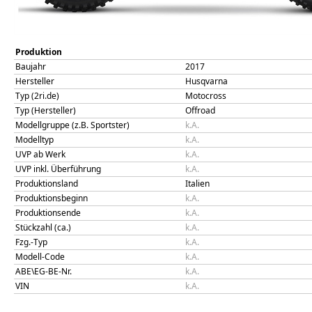
Produktion
Baujahr
2017
Hersteller
Husqvarna
Typ (2ri.de)
Motocross
Typ (Hersteller)
Offroad
Modellgruppe (z.B. Sportster)
k.A.
Modelltyp
k.A.
UVP ab Werk
k.A.
UVP inkl. Überführung
k.A.
Produktionsland
Italien
Produktionsbeginn
k.A.
Produktionsende
k.A.
Stückzahl (ca.)
k.A.
Fzg.-Typ
k.A.
Modell-Code
k.A.
ABE\EG-BE-Nr.
k.A.
VIN
k.A.