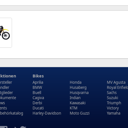
1
ktionen
Bikes
rsteller
Aprilia
Honda
MV Agusta
ndler
BMW
Husaberg
Royal Enfiel
tglieder
Buell
Husqvarna
Sachs
kumente
Cagiva
Indian
Suzuki
ews
Derbi
Kawasaki
Triumph
ents
Ducati
KTM
Victory
behörkatalog
Harley-Davidson
Moto Guzzi
Yamaha