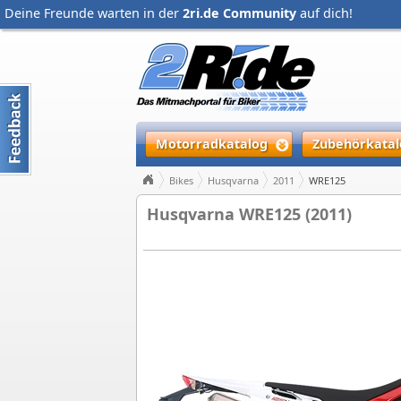
Deine Freunde warten in der
2ri.de Community
auf dich!
Motorradkatalog
Zubehörkatal
Bikes
Husqvarna
2011
WRE125
Husqvarna WRE125 (2011)