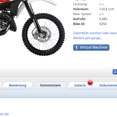
Leistung:
k.A.
Hubraum:
124,8 ccm
Max. Speed:
k.A.
Aufrufe:
5.685
Bike-ID:
3358
Datenblatt ansehen oder bearb
Weitere Jahrgänge...
Virtual Machine
5
Bewertung
Kommentare
Galerie
Dokument
en ab!