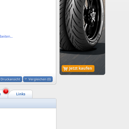
eiten...
Jetzt kaufen
Druckansicht
Vergleichen (
0
)
4
e
Links