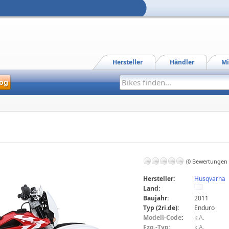
Hersteller
Händler
Mi
og
(0 Bewertungen
Hersteller:
Husqvarna
Land:
Baujahr:
2011
Typ (2ri.de):
Enduro
Modell-Code
:
k.A.
Fzg.-Typ:
k.A.