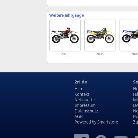
Weitere Jahrgänge
2010
2003
200
2ri.de
Se
Hilfe
He
Kontakt
Hä
Netiquette
Mi
Impressum
Do
Datenschutz
N
AGB
Ev
Powered by
Smartstore
Zu