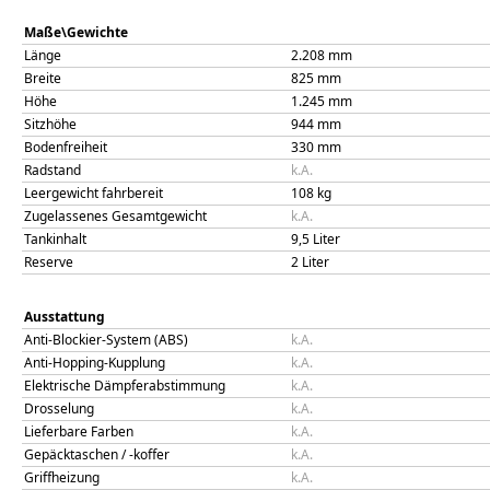
Maße\Gewichte
Länge
2.208
mm
Breite
825
mm
Höhe
1.245
mm
Sitzhöhe
944
mm
Bodenfreiheit
330
mm
Radstand
k.A.
Leergewicht fahrbereit
108
kg
Zugelassenes Gesamtgewicht
k.A.
Tankinhalt
9,5
Liter
Reserve
2
Liter
Ausstattung
Anti-Blockier-System (ABS)
k.A.
Anti-Hopping-Kupplung
k.A.
Elektrische Dämpferabstimmung
k.A.
Drosselung
k.A.
Lieferbare Farben
k.A.
Gepäcktaschen / -koffer
k.A.
Griffheizung
k.A.