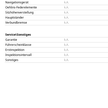
Navigationsgerät
k.A.
Oehlins-Federelemente
k.A.
Sitzhöhenverstellung
k.A.
Hauptständer
k.A.
Verbundbremse
k.A.
Service\Sonstiges
Garantie
k.A.
Führerscheinklasse
k.A.
Erstinspektion
k.A.
Inspektionsintervall
k.A.
Sonstiges
k.A.