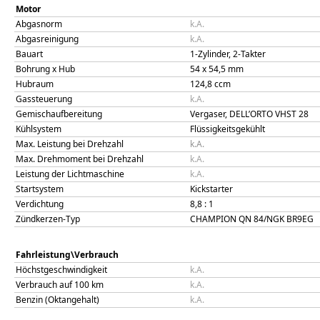
Motor
Abgasnorm
k.A.
Abgasreinigung
k.A.
Bauart
1-Zylinder, 2-Takter
Bohrung x Hub
54
x
54,5
mm
Hubraum
124,8
ccm
Gassteuerung
k.A.
Gemischaufbereitung
Vergaser, DELL’ORTO VHST 28
Kühlsystem
Flüssigkeitsgekühlt
Max. Leistung bei Drehzahl
k.A.
Max. Drehmoment bei Drehzahl
k.A.
Leistung der Lichtmaschine
k.A.
Startsystem
Kickstarter
Verdichtung
8,8
: 1
Zündkerzen-Typ
CHAMPION QN 84/NGK BR9EG
Fahrleistung\Verbrauch
Höchstgeschwindigkeit
k.A.
Verbrauch auf 100 km
k.A.
Benzin (Oktangehalt)
k.A.