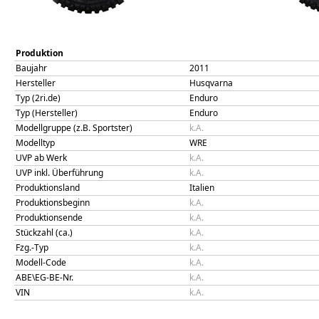
Produktion
Baujahr
2011
Hersteller
Husqvarna
Typ (2ri.de)
Enduro
Typ (Hersteller)
Enduro
Modellgruppe (z.B. Sportster)
k.A.
Modelltyp
WRE
UVP ab Werk
k.A.
UVP inkl. Überführung
k.A.
Produktionsland
Italien
Produktionsbeginn
k.A.
Produktionsende
k.A.
Stückzahl (ca.)
k.A.
Fzg.-Typ
k.A.
Modell-Code
k.A.
ABE\EG-BE-Nr.
k.A.
VIN
k.A.