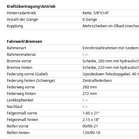
Kraftübertragung\Antrieb
Hinterradantrieb
Kette, 5/8”x1/4”
Anzahl der Gänge
6 Gänge
Kupplung
Mehrscheiben im Ölbad (mechani
Fahrwerk\Bremsen
Rahmenart
Einrohrstahlrahmen mit rundem 
Rahmenmaterial
k.A.
Bremse vorne
Scheibe, 260 mm mit hydraulis
Bremse hinten
Scheibe, 220 mm mit hydraulis
Federung vorne (Gabel)
Upsidedown-Teleskopgabel, 40
Federung hinten (Schwinge)
Zentralfederbein
Federweg vorne
260
mm
Federweg hinten
272
mm
Lenkkopfwinkel
k.A.
Nachlauf
k.A.
Felgenmaß vorne
1.60 x 21”
Felgenmaß hinten
2.15 x 18”
Reifen vorne
90/90-21
Reifen hinten
120/90-18