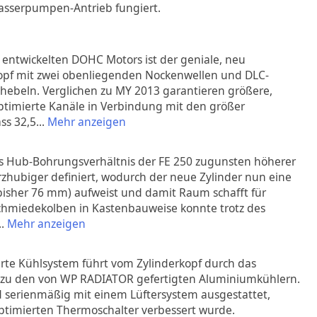
asserpumpen-Antrieb fungiert.
 entwickelten DOHC Motors ist der geniale, neu
kopf mit zwei obenliegenden Nockenwellen und DLC-
hebeln. Verglichen zu MY 2013 garantieren größere,
timierte Kanäle in Verbindung mit den größer
ss 32,5
...
Mehr anzeigen
s Hub-Bohrungsverhältnis der FE 250 zugunsten höherer
zhubiger definiert, wodurch der neue Zylinder nun eine
isher 76 mm) aufweist und damit Raum schafft für
Schmiedekolben in Kastenbauweise konnte trotz des
..
Mehr anzeigen
erte Kühlsystem führt vom Zylinderkopf durch das
 zu den von WP RADIATOR gefertigten Aluminiumkühlern.
nd serienmäßig mit einem Lüftersystem ausgestattet,
ptimierten Thermoschalter verbessert wurde.