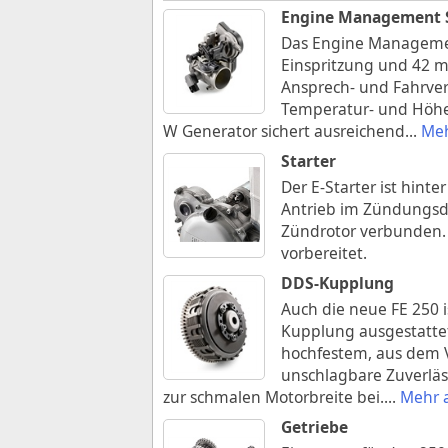
Engine Management 
Das Engine Management
Einspritzung und 42 m
Ansprech- und Fahrve
Temperatur- und Höhen
W Generator sichert ausreichend
...
Meh
Starter
Der E-Starter ist hint
Antrieb im Zündungsde
Zündrotor verbunden. A
vorbereitet.
DDS-Kupplung
Auch die neue FE 250 
Kupplung ausgestattet
hochfestem, aus dem Vo
unschlagbare Zuverläs
zur schmalen Motorbreite bei.
...
Mehr 
Getriebe