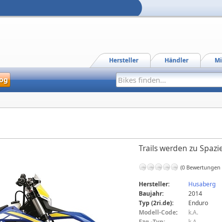
Hersteller
Händler
Mi
og
Trails werden zu Spaz
(0 Bewertungen
Hersteller:
Husaberg
Baujahr:
2014
Typ (2ri.de):
Enduro
Modell-Code
:
k.A.
Fzg.-Typ:
k.A.