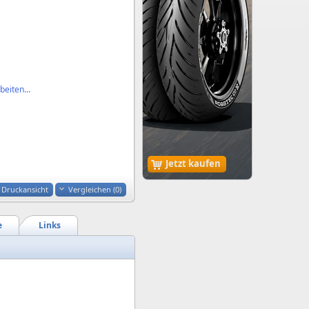
eiten...
Jetzt kaufen
Druckansicht
Vergleichen (
0
)
e
Links