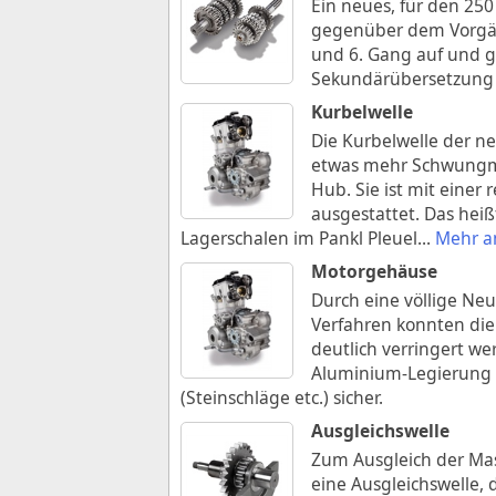
Ein neues, für den 25
gegenüber dem Vorgäng
und 6. Gang auf und gl
Sekundärübersetzung li
Kurbelwelle
Die Kurbelwelle der n
etwas mehr Schwungm
Hub. Sie ist mit einer
ausgestattet. Das heiß
Lagerschalen im Pankl Pleuel
...
Mehr a
Motorgehäuse
Durch eine völlige Ne
Verfahren konnten di
deutlich verringert we
Aluminium-Legierung 
(Steinschläge etc.) sicher.
Ausgleichswelle
Zum Ausgleich der Mas
eine Ausgleichswelle, d