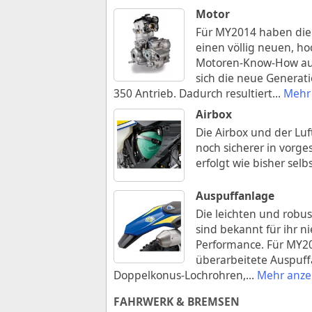
Motor
Für MY2014 haben die 
einen völlig neuen, h
Motoren-Know-How aus 
sich die neue Generat
350 Antrieb. Dadurch resultiert
...
Mehr
Airbox
Die Airbox und der Luft
noch sicherer in vorges
erfolgt wie bisher sel
Auspuffanlage
Die leichten und rob
sind bekannt für ihr n
Performance. Für MY20
überarbeitete Auspuf
Doppelkonus-Lochrohren,
...
Mehr anze
FAHRWERK & BREMSEN