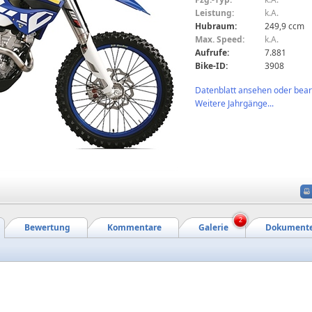
Leistung:
k.A.
Hubraum:
249,9 ccm
Max. Speed:
k.A.
Aufrufe:
7.881
Bike-ID:
3908
Datenblatt ansehen oder bearb
Weitere Jahrgänge...
2
Bewertung
Kommentare
Galerie
Dokument