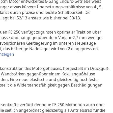
0 ccm Motor entwickeltes 6-Gang Enduro-Getriebe weist
er etwas kürzere Übersetzungsverhältnisse von 4., 5.
änzt durch präzise und leichte Schaltbarkeit. Die
egt bei 52/13 anstatt wie bisher bei 50/13.
euen FE 250 verfügt zugunsten optimaler Traktion über
asse und hat gegenüber dem Vorjahr 2,7 mm weniger
 revolutionären Gleitlagerung im unteren Pleuelauge
t, das bisherige Nadellager wird von 2 eingepressten
nzeigen
ukonstruktion des Motorgehäuses, hergestellt im Druckguß-
e Wandstärken gegenüber einem Kokillengußhäuse
rden. Eine neue elastische und gleichzeitig hochfeste
stellt die Widerstandsfähigkeit gegen Beschädigungen
senkräfte verfügt der neue FE 250 Motor nun auch über
ie seitlich angeordnet gleichzeitig als Antriebsrad für die