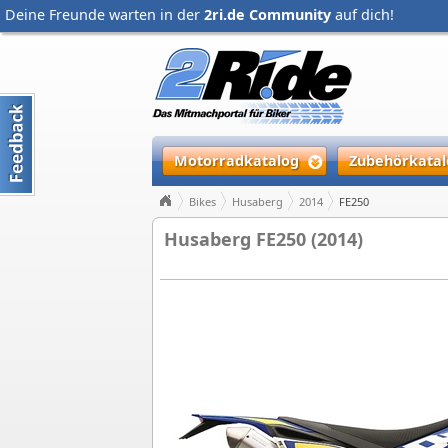
Deine Freunde warten in der
2ri.de Community
auf dich!
Motorradkatalog
Zubehörkatal
Bikes
Husaberg
2014
FE250
Husaberg FE250 (2014)