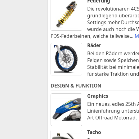
Federung
Die revolutionären 4C
grundlegend überarbe
Settings mehr Durchsc
wurde auch noch die W
PDS-Federbeinen, welche teilweise
...
M
Räder
Bei den Rädern werden
Felgen sowie Speichen
Stabilität bei minima
für starke Traktion u
DESIGN & FUNKTION
Graphics
Ein neues, edles 25th 
Linienführung unterst
Art Offroad Motorrad.
Tacho