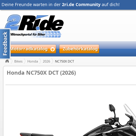
Deine Freunde warten in der
2ri.de Community
auf dich!
Motorradkatalog
Zubehörkatalog
Bikes
Honda
2026
NC750X DCT
Honda NC750X DCT (2026)