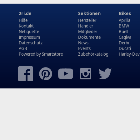
2ri.de
Sektionen
Bikes
Hilfe
Hersteller
Aprilia
Kontakt
Händler
BMW
Netiquette
Mitglieder
Buell
Impressum
Dokumente
Cagiva
Datenschutz
News
Derbi
AGB
Events
Ducati
Powered by
Smartstore
Zubehörkatalog
Harley-Dav