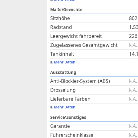
Maße\Gewichte
Sitzhöhe
802
Radstand
1.5
Leergewicht fahrbereit
226
Zugelassenes Gesamtgewicht
k.A.
Tankinhalt
14,
Mehr Daten
Ausstattung
Anti-Blockier-System (ABS)
k.A.
Drosselung
k.A.
Lieferbare Farben
k.A.
Mehr Daten
Service\Sonstiges
Garantie
k.A.
Führerscheinklasse
k.A.