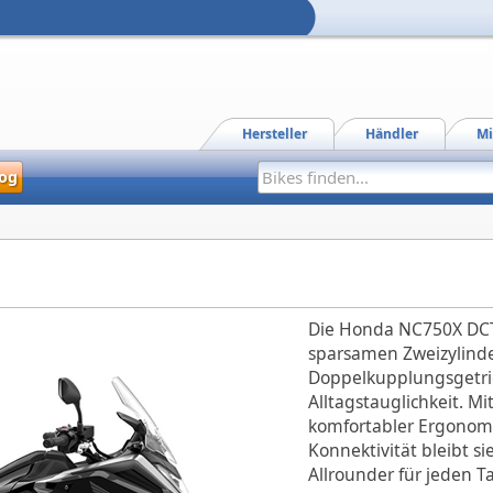
Hersteller
Händler
Mi
og
Die Honda NC750X DCT
sparsamen Zweizylind
Doppelkupplungsgetr
Alltagstauglichkeit. 
komfortabler Ergonomi
Konnektivität bleibt sie
Allrounder für jeden T