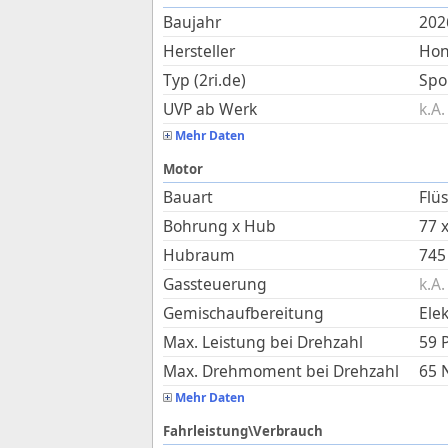
Baujahr
202
Hersteller
Ho
Typ (2ri.de)
Spo
UVP ab Werk
k.A.
Mehr Daten
Motor
Bauart
Flü
Bohrung x Hub
77
Hubraum
745
Gassteuerung
k.A.
Gemischaufbereitung
Ele
Max. Leistung bei Drehzahl
59 
Max. Drehmoment bei Drehzahl
65
Mehr Daten
Fahrleistung\Verbrauch