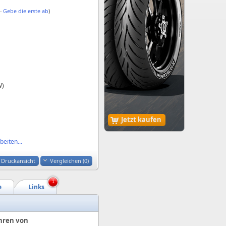
 -
Gebe die erste ab
)
W)
Jetzt kaufen
eiten...
Druckansicht
Vergleichen (
0
)
1
e
Links
hren von