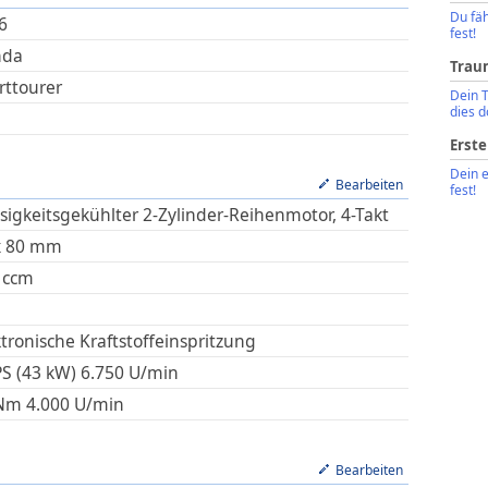
Du fäh
6
fest!
nda
Trau
rttourer
Dein 
dies d
Erste
Dein 
Bearbeiten
fest!
ssigkeitsgekühlter 2-Zylinder-Reihenmotor, 4-Takt
x
80
mm
ccm
ktronische Kraftstoffeinspritzung
PS (43 kW)
6.750
U/min
Nm
4.000
U/min
Bearbeiten