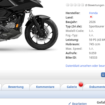
(0 Bewertungen
Hersteller:
Honda
Land:
Baujahr:
2026
Typ (2ri.de):
Sporttourer
Modell-Code
:
k.A.
Fzg.-Typ:
k.A.
Leistung:
59 PS (43 k
Hubraum:
745 ccm
Max. Speed:
k.A.
Aufrufe:
9.059
Bike-ID:
16533
Datenblatt ansehen oder bearb
13
Bewertung
Kommentare
Galerie
Dokument
Gefa
Bearbeiten