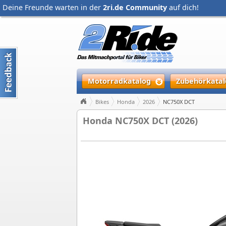
Deine Freunde warten in der
2ri.de Community
auf dich!
Motorradkatalog
Zubehörkatal
Bikes
Honda
2026
NC750X DCT
Honda NC750X DCT (2026)