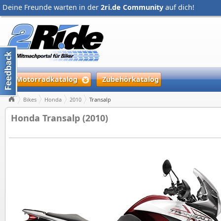
Deine Freunde warten in der
2ri.de Community
auf dich!
Motorradkatalog
Zubehörkatalog
Bikes
Honda
2010
Transalp
Honda Transalp (2010)