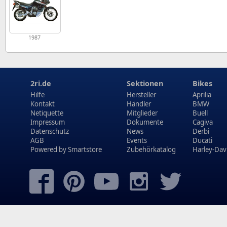
1987
2ri.de
Sektionen
Bikes
Hilfe
Hersteller
Aprilia
Kontakt
Händler
BMW
Netiquette
Mitglieder
Buell
Impressum
Dokumente
Cagiva
Datenschutz
News
Derbi
AGB
Events
Ducati
Powered by
Smartstore
Zubehörkatalog
Harley-Dav