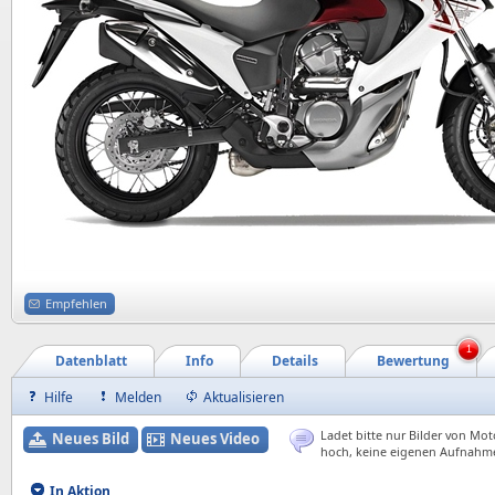
Empfehlen
1
Datenblatt
Info
Details
Bewertung
Hilfe
Melden
Aktualisieren
Ladet bitte nur Bilder von Mot
Neues Bild
Neues Video
hoch, keine eigenen Aufnahm
In Aktion