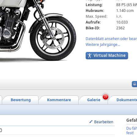
Leistung:
88 PS (65 k
Hubraum:
1.140 ccm
Max. Speed:
k.A.
Aufrufe:
10.033
Bike-ID:
2362
Datenblatt ansehen oder bearb
Weitere Jahrgänge...
Virtual Machine
29
Bewertung
Kommentare
Galerie
Dokument
Gefa
Bearbeiten
Du fäh
0
fest!