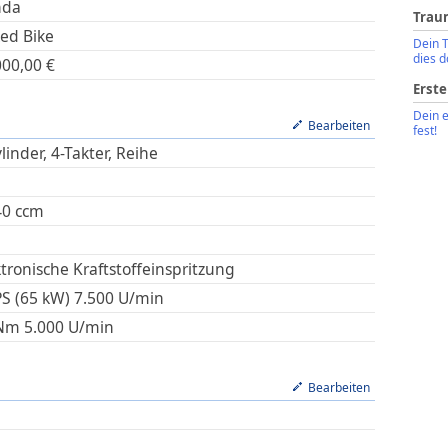
nda
Trau
ed Bike
Dein 
dies d
000,00
€
Erste
Dein 
Bearbeiten
fest!
linder, 4-Takter, Reihe
40
ccm
ktronische Kraftstoffeinspritzung
PS (65 kW)
7.500
U/min
Nm
5.000
U/min
Bearbeiten