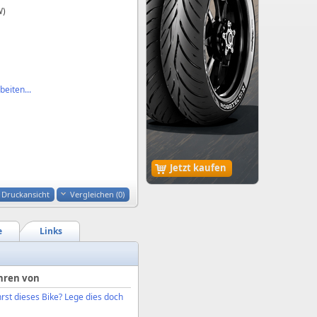
W)
eiten...
Jetzt kaufen
Druckansicht
Vergleichen (
0
)
e
Links
hren von
rst dieses Bike? Lege dies doch