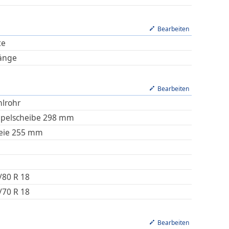
Bearbeiten
te
änge
Bearbeiten
hlrohr
pelscheibe 298 mm
eie 255 mm
/80 R 18
/70 R 18
Bearbeiten