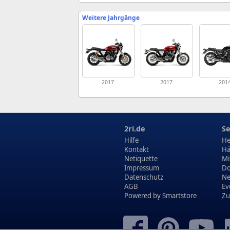
Weitere Jahrgänge
2017
2017
201
2ri.de
Se
Hilfe
He
Kontakt
Hä
Netiquette
Mi
Impressum
Do
Datenschutz
N
AGB
Ev
Powered by
Smartstore
Zu