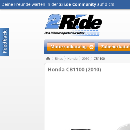
Deine Freunde warten in der
2ri.de Community
auf dich!
Motorradkatalog
Zubehörkatal
Bikes
Honda
2010
CB1100
Honda CB1100 (2010)