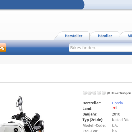
Hersteller
Händler
Mi
og
(0 Bewertungen
Hersteller:
Honda
Land:
Baujahr:
2010
Typ (2ri.de):
Naked Bike
Modell-Code
:
k.A.
Fzg.-Typ:
k.A.