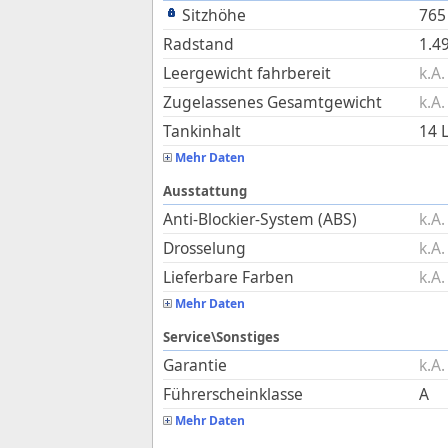
Sitzhöhe
765
Radstand
1.4
Leergewicht fahrbereit
k.A.
Zugelassenes Gesamtgewicht
k.A.
Tankinhalt
14
L
Mehr Daten
Ausstattung
Anti-Blockier-System (ABS)
k.A.
Drosselung
k.A.
Lieferbare Farben
k.A.
Mehr Daten
Service\Sonstiges
Garantie
k.A.
Führerscheinklasse
A
Mehr Daten