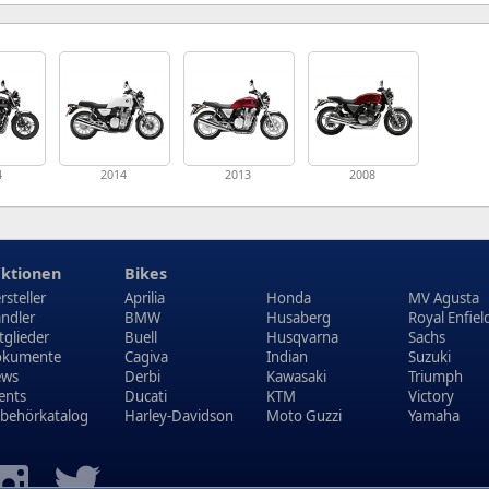
4
2014
2013
2008
ktionen
Bikes
rsteller
Aprilia
Honda
MV Agusta
ndler
BMW
Husaberg
Royal Enfiel
tglieder
Buell
Husqvarna
Sachs
kumente
Cagiva
Indian
Suzuki
ews
Derbi
Kawasaki
Triumph
ents
Ducati
KTM
Victory
behörkatalog
Harley-Davidson
Moto Guzzi
Yamaha