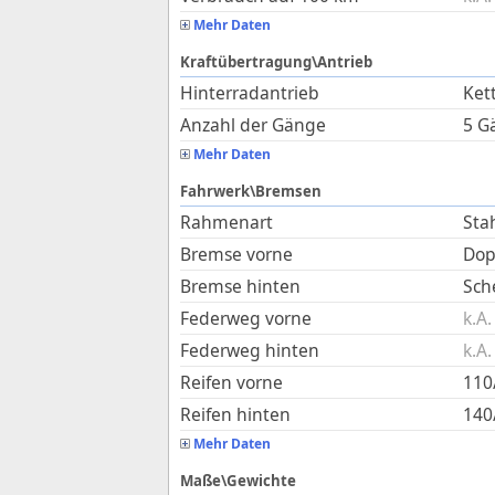
Mehr Daten
Kraftübertragung\Antrieb
Hinterradantrieb
Ket
Anzahl der Gänge
5 G
Mehr Daten
Fahrwerk\Bremsen
Rahmenart
Sta
Bremse vorne
Dop
Bremse hinten
Sch
Federweg vorne
k.A.
Federweg hinten
k.A.
Reifen vorne
110
Reifen hinten
140
Mehr Daten
Maße\Gewichte