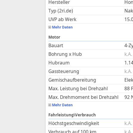
Hersteller
Ho
Typ (2ri.de)
Nak
UVP ab Werk
15.
Mehr Daten
Motor
Bauart
4-Zy
Bohrung x Hub
k.A.
Hubraum
1.1
Gassteuerung
k.A.
Gemischaufbereitung
Ele
Max. Leistung bei Drehzahl
88 
Max. Drehmoment bei Drehzahl
92
Mehr Daten
Fahrleistung\Verbrauch
Höchstgeschwindigkeit
k.A.
Verbrauch auf 100 km
k.A.