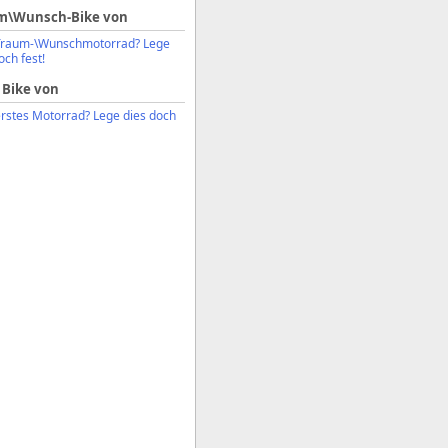
m\Wunsch-Bike von
Traum-\Wunschmotorrad? Lege
och fest!
 Bike von
erstes Motorrad? Lege dies doch