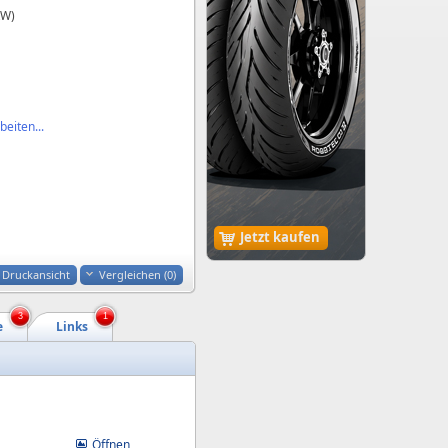
kW)
eiten...
Jetzt kaufen
Druckansicht
Vergleichen (
0
)
3
1
e
Links
Öffnen