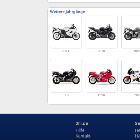
Weitere Jahrgänge
2011
2010
200
1997
1990
198
2ri.de
Se
Hilfe
He
Kontakt
Hä