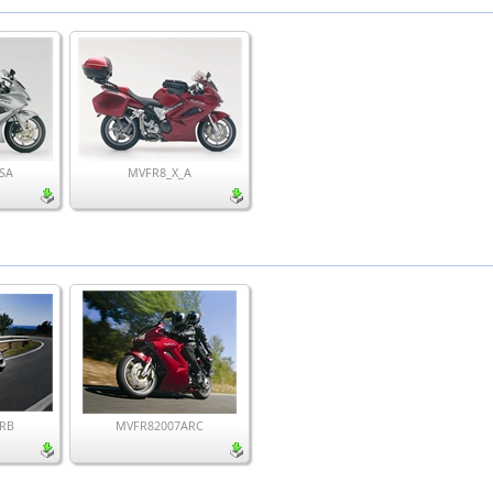
SA
MVFR8_X_A
RB
MVFR82007ARC