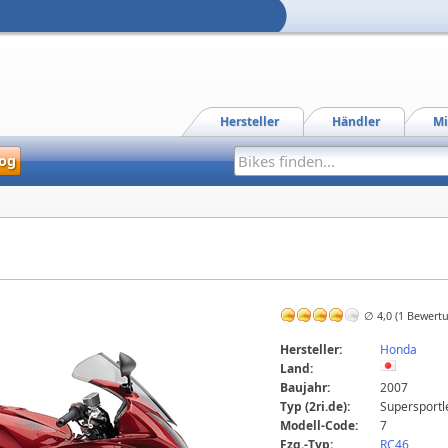
Hersteller
Händler
Mi
og
∅ 4,0 (1 Bewert
Hersteller:
Honda
Land:
Baujahr:
2007
Typ (2ri.de):
Supersportl
Modell-Code:
7
Fzg.-Typ:
RC46