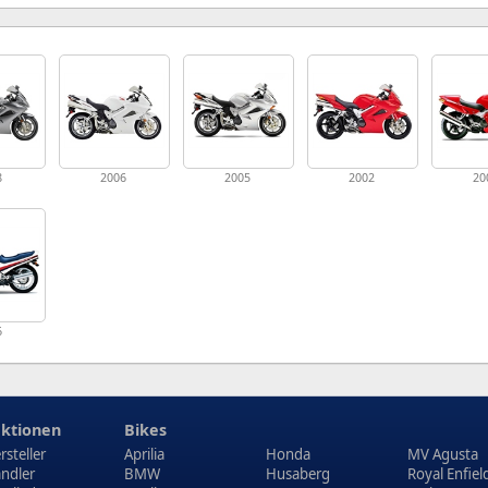
8
2006
2005
2002
20
6
ktionen
Bikes
rsteller
Aprilia
Honda
MV Agusta
ndler
BMW
Husaberg
Royal Enfiel