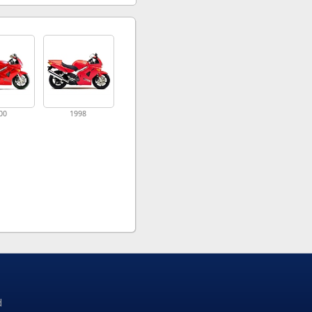
00
1998
d