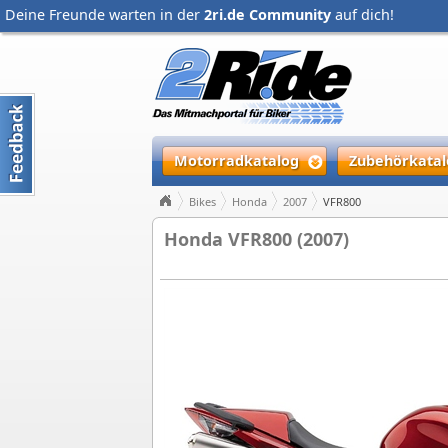
Deine Freunde warten in der
2ri.de Community
auf dich!
Motorradkatalog
Zubehörkatal
Bikes
Honda
2007
VFR800
Honda VFR800 (2007)