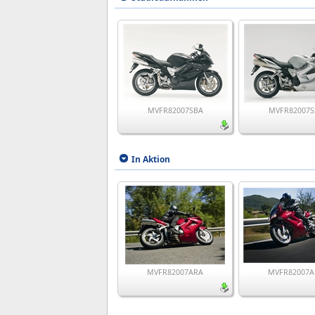
MVFR82007SBA
MVFR82007S
In Aktion
MVFR82007ARA
MVFR82007A