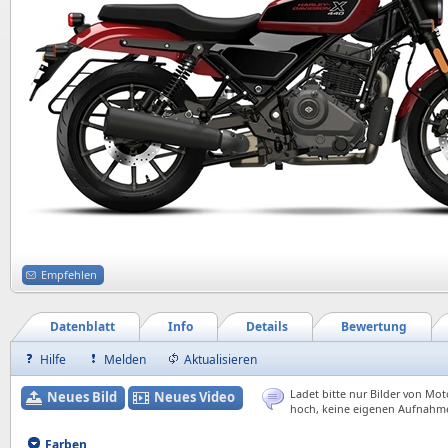
Empfehlen
Datenblatt
Info
Details
Bewertung
Hilfe
Melden
Aktualisieren
Ladet bitte nur Bilder von Mot
Neues Bild
Neues Video
hoch, keine eigenen Aufnahm
Farben