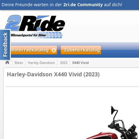
Deine Freunde warten in der
2ri.de Community
auf dich!
Motorradkatalog
Zubehörkatalog
Bikes
Harley-Davidson
2023
X440 Vivid
Harley-Davidson X440 Vivid (2023)