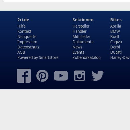
2ri.de
Sektionen
Bikes
Hilfe
Hersteller
Aprilia
Kontakt
Händler
BMW
Netiquette
Mitglieder
Buell
Impressum
Dokumente
Cagiva
Datenschutz
News
Derbi
AGB
Events
Ducati
Powered by
Smartstore
Zubehörkatalog
Harley-Dav