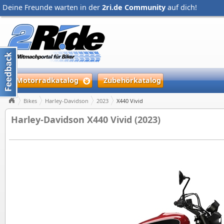
Deine Freunde warten in der
2ri.de Community
auf dich!
Motorradkatalog
Zubehörkatalog
Bikes
Harley-Davidson
2023
X440 Vivid
Harley-Davidson X440 Vivid (2023)