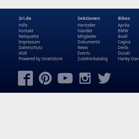
2ri.de
Sektionen
Bikes
Hilfe
Hersteller
Aprilia
Kontakt
Händler
BMW
Netiquette
Mitglieder
Buell
Impressum
Dokumente
Cagiva
Datenschutz
News
Derbi
AGB
Events
Ducati
Powered by
Smartstore
Zubehörkatalog
Harley-Dav