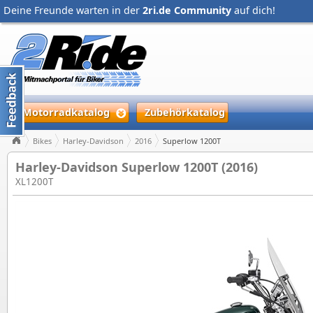
Deine Freunde warten in der
2ri.de Community
auf dich!
Motorradkatalog
Zubehörkatalog
Bikes
Harley-Davidson
2016
Superlow 1200T
Harley-Davidson Superlow 1200T (2016)
XL1200T