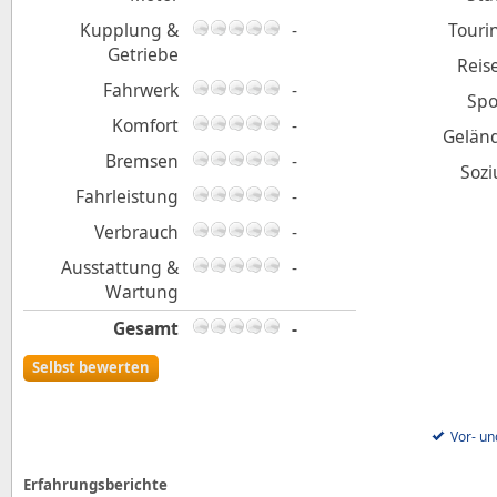
Kupplung &
-
Touri
Getriebe
Reis
Fahrwerk
-
Spo
Komfort
-
Gelän
Bremsen
-
Sozi
Fahrleistung
-
Verbrauch
-
Ausstattung &
-
Wartung
Gesamt
-
Selbst bewerten
Vor- un
Erfahrungsberichte