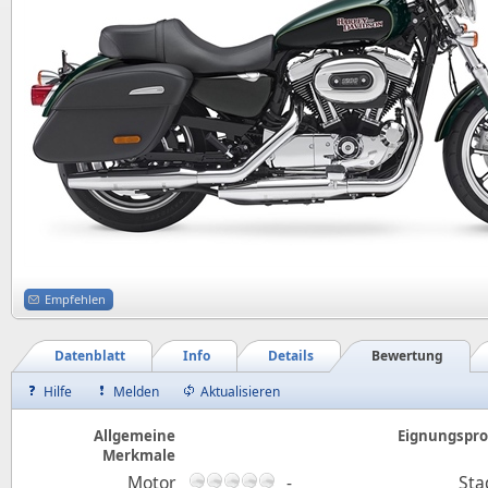
Empfehlen
Datenblatt
Info
Details
Bewertung
Hilfe
Melden
Aktualisieren
Allgemeine
Eignungsprof
Merkmale
Motor
-
Sta