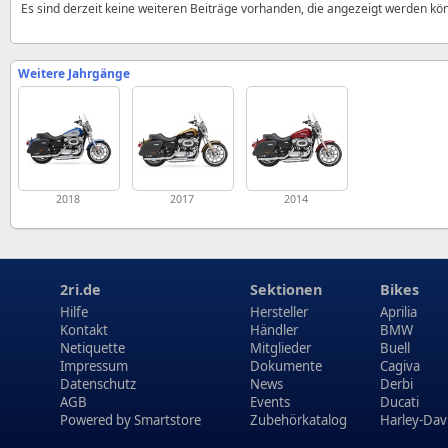
Es sind derzeit keine weiteren Beiträge vorhanden, die angezeigt werden kö
Weitere Jahrgänge
2018
2017
2014
2ri.de
Sektionen
Bikes
Hilfe
Hersteller
Aprilia
Kontakt
Händler
BMW
Netiquette
Mitglieder
Buell
Impressum
Dokumente
Cagiva
Datenschutz
News
Derbi
AGB
Events
Ducati
Powered by
Smartstore
Zubehörkatalog
Harley-Dav