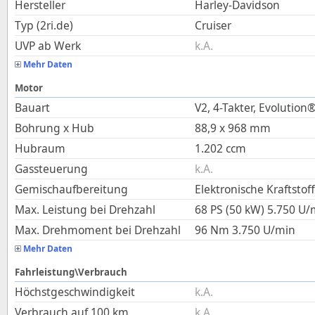
Hersteller
Harley-Davidson
Typ (2ri.de)
Cruiser
UVP ab Werk
k.A.
Mehr Daten
Motor
Bauart
V2, 4-Takter, Evolution
Bohrung x Hub
88,9
x
968
mm
Hubraum
1.202
ccm
Gassteuerung
k.A.
Gemischaufbereitung
Elektronische Kraftstof
Max. Leistung bei Drehzahl
68 PS (50 kW)
5.750
U/
Max. Drehmoment bei Drehzahl
96
Nm
3.750
U/min
Mehr Daten
Fahrleistung\Verbrauch
Höchstgeschwindigkeit
k.A.
Verbrauch auf 100 km
k.A.