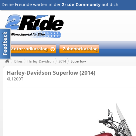
Deine Freunde warten in der
2ri.de Community
auf dich!
Motorradkatalog
Zubehörkatalog
Bikes
Harley-Davidson
2014
Superlow
Harley-Davidson Superlow (2014)
XL1200T