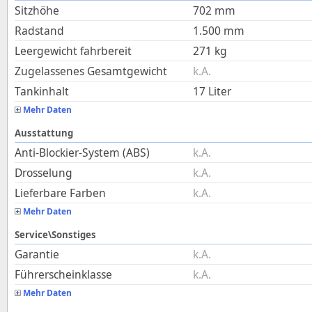
Sitzhöhe
702
mm
Radstand
1.500
mm
Leergewicht fahrbereit
271
kg
Zugelassenes Gesamtgewicht
k.A.
Tankinhalt
17
Liter
Mehr Daten
Ausstattung
Anti-Blockier-System (ABS)
k.A.
Drosselung
k.A.
Lieferbare Farben
k.A.
Mehr Daten
Service\Sonstiges
Garantie
k.A.
Führerscheinklasse
k.A.
Mehr Daten