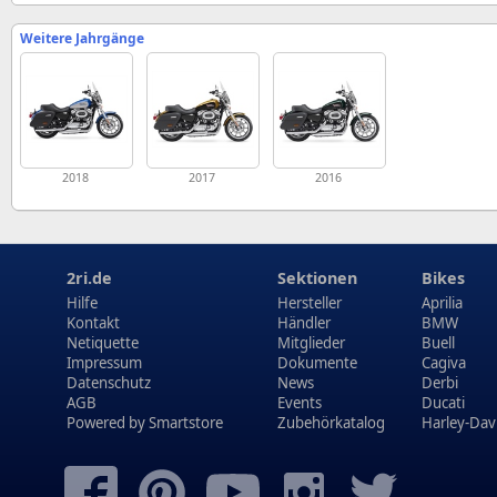
Weitere Jahrgänge
2018
2017
2016
2ri.de
Sektionen
Bikes
Hilfe
Hersteller
Aprilia
Kontakt
Händler
BMW
Netiquette
Mitglieder
Buell
Impressum
Dokumente
Cagiva
Datenschutz
News
Derbi
AGB
Events
Ducati
Powered by
Smartstore
Zubehörkatalog
Harley-Dav