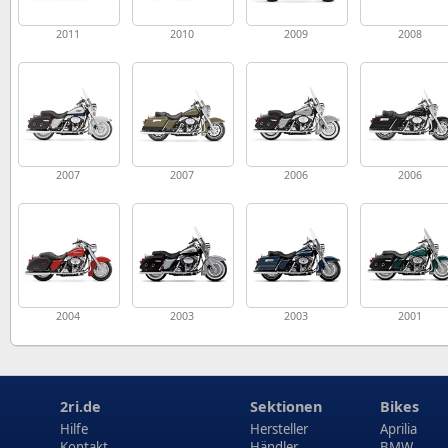
2011
2010
2009
2008
2007
2007
2006
2006
2004
2003
2003
2001
2ri.de
Sektionen
Bikes
Hilfe
Hersteller
Aprilia
Kontakt
Händler
BMW