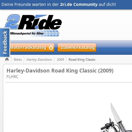
Deine Freunde warten in der
2ri.de Community
auf dich!
Motorradkatalog
Zubehörkatalog
Bikes
Harley-Davidson
2009
Road King Classic
Harley-Davidson Road King Classic (2009)
FLHRC