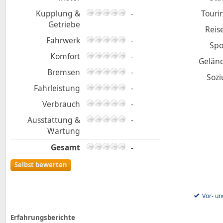
Kupplung &
-
Touri
Getriebe
Reis
Fahrwerk
-
Spo
Komfort
-
Gelän
Bremsen
-
Sozi
Fahrleistung
-
Verbrauch
-
Ausstattung &
-
Wartung
Gesamt
-
Selbst bewerten
Vor- un
Erfahrungsberichte