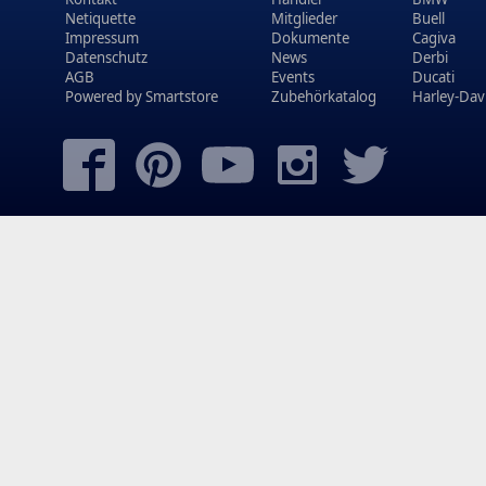
Netiquette
Mitglieder
Buell
Impressum
Dokumente
Cagiva
Datenschutz
News
Derbi
AGB
Events
Ducati
Powered by
Smartstore
Zubehörkatalog
Harley-Dav