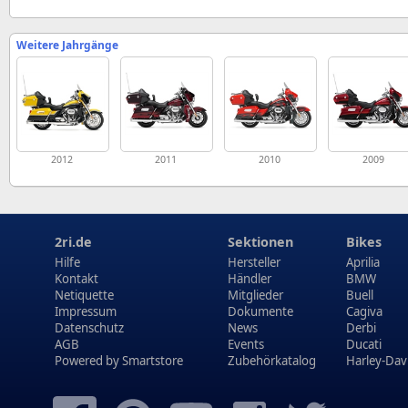
Weitere Jahrgänge
2012
2011
2010
2009
2ri.de
Sektionen
Bikes
Hilfe
Hersteller
Aprilia
Kontakt
Händler
BMW
Netiquette
Mitglieder
Buell
Impressum
Dokumente
Cagiva
Datenschutz
News
Derbi
AGB
Events
Ducati
Powered by
Smartstore
Zubehörkatalog
Harley-Dav